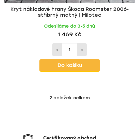
Kryt nákladové hrany Škoda Roomster 2006-
stříbrný matný | Milotec
Odesíláme do 3-5 dnů
1 469 Kč
Do košíku
2
položek celkem
O
v
l
á
d
a
Certifikovaný obchod