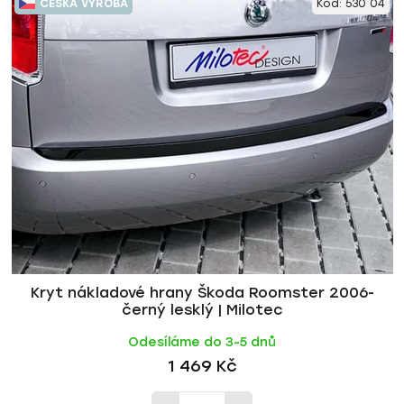
ČESKÁ VÝROBA
Kód:
530 04
ý
n
p
í
i
p
s
r
p
o
r
d
o
u
d
k
u
t
k
ů
t
ů
Kryt nákladové hrany Škoda Roomster 2006-
černý lesklý | Milotec
Odesíláme do 3-5 dnů
1 469 Kč