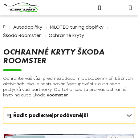
Nákupn
Přejít
Hledat
Přihlášení
na
košík
obsah
Domů
Autodoplňky
MILOTEC tuning doplňky
Škoda Roomster
Ochranné kryty
OCHRANNÉ KRYTY ŠKODA
ROOMSTER
Ochraňte váš vůz, před nežádoucím poškozením při běžných
aktivitách jako je nastupování/vystupování z auta nebo
prstýnků vaší partnerky. Od toho jsou tu pro vás ochranné
kryty na auto Škoda
Roomster
.
Ř
Řadit podle:
Nejprodávanější
a
z
V
e