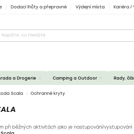
e
Dodací lhůty a přepravné
Výdejní místa
Kariéra /
rada a Drogerie
Camping a Outdoor
Rady, čl
koda Scala
Ochranné kryty
CALA
 při běžných aktivitách jako je nastupování/vystupování
Scala.