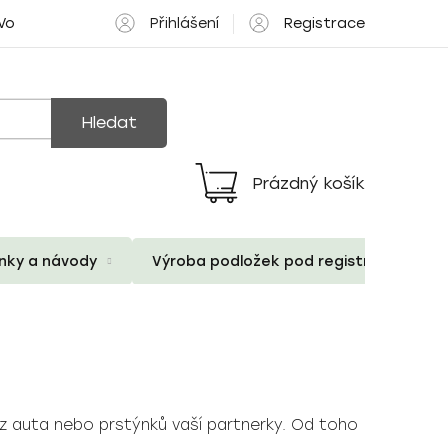
Přihlášení
Registrace
 Volné pozice
Hledat
Prázdný košík
Nákupní
košík
ánky a návody
Výroba podložek pod registrační znač
 z auta nebo prstýnků vaší partnerky. Od toho