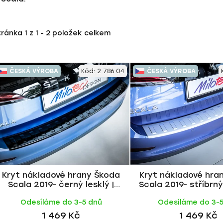
tránka
1
z
1
-
2
položek celkem
ČESKÁ VÝROBA
Kód:
2 786 04
ČESKÁ VÝROBA
Kryt nákladové hrany Škoda
Kryt nákladové hra
Scala 2019- černý lesklý |
Scala 2019- stříbrn
Milotec
Milotec
Odesíláme do 3-5 dnů
Odesíláme do 3-
1 469 Kč
1 469 Kč