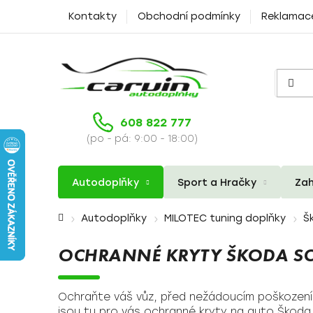
Přejít
Kontakty
Obchodní podmínky
Reklamac
na
obsah
608 822 777
(po - pá: 9:00 - 18:00)
Autodoplňky
Sport a Hračky
Zah
Domů
Autodoplňky
MILOTEC tuning doplňky
Š
OCHRANNÉ KRYTY ŠKODA S
Ochraňte váš vůz, před nežádoucím poškozením
jsou tu pro vás ochranné kryty na auto Škoda