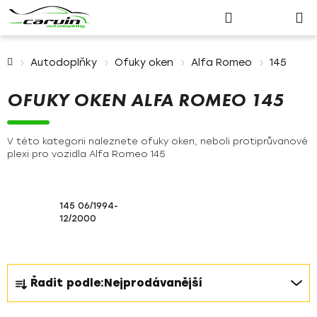
Nákupn
Přejít
Hledat
Přihlášení
na
košík
obsah
Domů
Autodoplňky
Ofuky oken
Alfa Romeo
145
OFUKY OKEN ALFA ROMEO 145
V této kategorii naleznete ofuky oken, neboli protiprůvanové
plexi pro vozidla Alfa Romeo 145
145 06/1994-
12/2000
Ř
Řadit podle:
Nejprodávanější
a
z