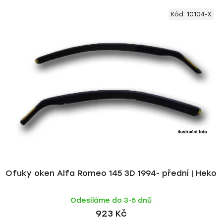
V
e
Kód:
10104-X
ý
n
p
í
i
p
s
r
p
o
r
d
o
u
d
k
u
t
k
ů
t
ů
Ofuky oken Alfa Romeo 145 3D 1994- přední | Heko
Odesíláme do 3-5 dnů
923 Kč