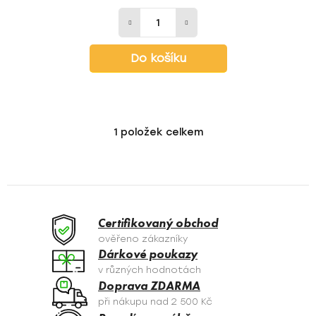
Do košíku
1
položek celkem
O
v
l
á
d
a
Certifikovaný obchod
c
ověřeno zákazníky
í
Dárkové poukazy
p
v různých hodnotách
r
Doprava ZDARMA
v
při nákupu nad 2 500 Kč
k