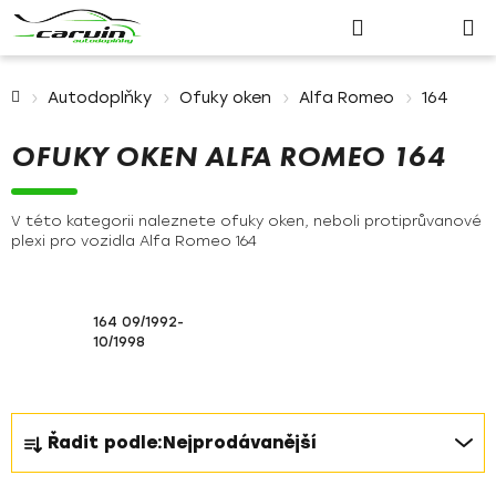
Nákupn
Přejít
Hledat
Přihlášení
na
košík
obsah
Domů
Autodoplňky
Ofuky oken
Alfa Romeo
164
OFUKY OKEN ALFA ROMEO 164
V této kategorii naleznete ofuky oken, neboli protiprůvanové
plexi pro vozidla Alfa Romeo 164
164 09/1992-
10/1998
Ř
Řadit podle:
Nejprodávanější
a
z