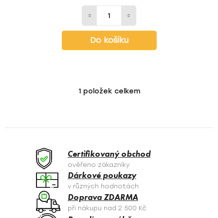
Do košíku
1
položek celkem
O
v
l
á
d
a
Certifikovaný obchod
c
ověřeno zákazníky
í
Dárkové poukazy
p
v různých hodnotách
r
Doprava ZDARMA
v
při nákupu nad 2 500 Kč
k