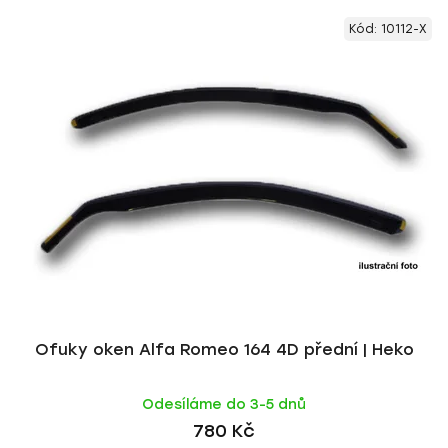
V
e
Kód:
10112-X
ý
n
p
í
i
p
s
r
p
o
r
d
o
u
d
k
u
t
k
ů
t
ů
Ofuky oken Alfa Romeo 164 4D přední | Heko
Odesíláme do 3-5 dnů
780 Kč