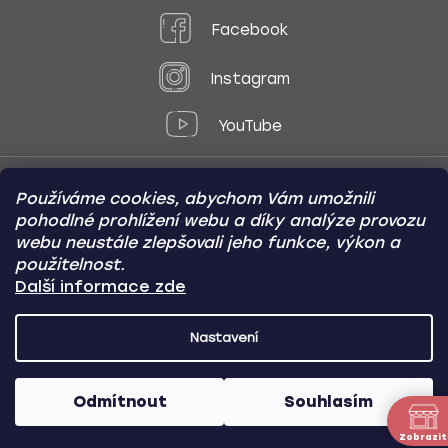
Facebook
Instagram
YouTube
Používáme cookies, abychom Vám umožnili
Způsoby platby:
pohodlné prohlížení webu a díky analýze provozu
Online
Převod
Dobírka
webu neustále zlepšovali jeho funkce, výkon a
použitelnost.
Způsoby dopravy:
Další informace zde
Nastavení
CARVIN AUTODOPLŇKY
Copyright (c) 2012 -
2026
- Všechna
práva vyhrazena
Odmítnout
Souhlasím
Vytvořil Shoptet
/
Nakódoval Pavel Kuneš
Zobrazit