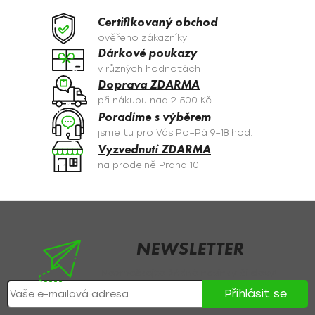
d
a
Certifikovaný obchod
c
ověřeno zákazníky
í
Dárkové poukazy
p
v různých hodnotách
r
Doprava ZDARMA
v
při nákupu nad 2 500 Kč
k
Poradíme s výběrem
y
jsme tu pro Vás Po–Pá 9–18 hod.
v
Vyzvednutí ZDARMA
ý
na prodejně Praha 10
p
i
s
Z
u
á
p
NEWSLETTER
a
Nezmeškejte žádné novinky či slevy!
t
Přihlásit se
í