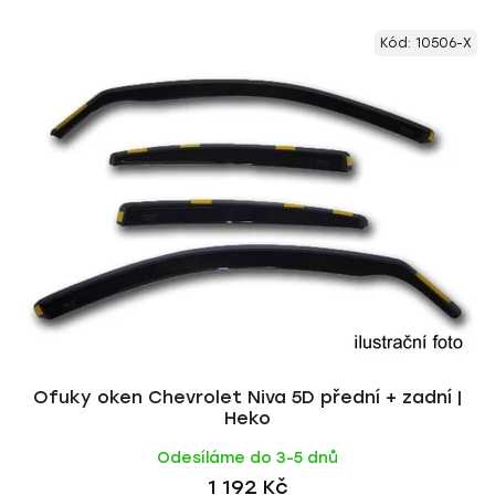
V
e
Kód:
10506-X
ý
n
p
í
i
p
s
r
p
o
r
d
o
u
d
k
u
t
k
ů
t
ů
Ofuky oken Chevrolet Niva 5D přední + zadní |
Heko
Odesíláme do 3-5 dnů
1 192 Kč