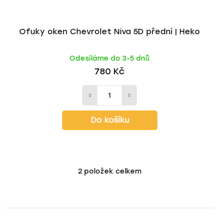
Ofuky oken Chevrolet Niva 5D přední | Heko
Odesíláme do 3-5 dnů
780 Kč
Do košíku
2
položek celkem
O
v
l
á