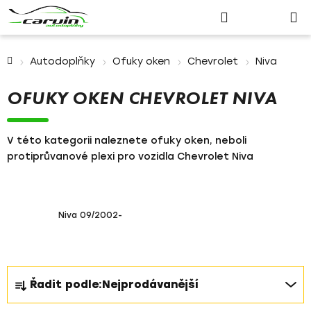
Nákupn
Přejít
Hledat
Přihlášení
na
košík
obsah
Domů
Autodoplňky
Ofuky oken
Chevrolet
Niva
OFUKY OKEN CHEVROLET NIVA
V této kategorii naleznete ofuky oken, neboli
protiprůvanové plexi pro vozidla Chevrolet Niva
Niva 09/2002-
Ř
Řadit podle:
Nejprodávanější
a
z