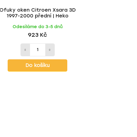
Ofuky oken Citroen Xsara 3D
1997-2000 přední | Heko
Odesíláme do 3-5 dnů
923 Kč
Do košíku
O
v
l
á
d
a
c