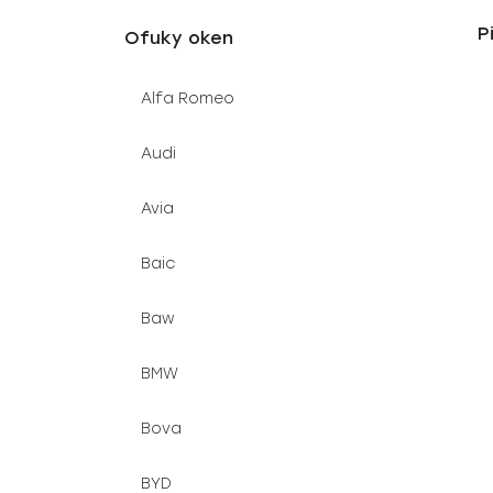
u
e
P
Ofuky oken
k
l
t
Alfa Romeo
ů
Audi
Avia
Baic
Baw
BMW
Bova
BYD