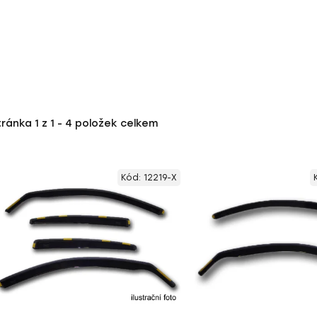
tránka
1
z
1
-
4
položek celkem
Kód:
12219-X