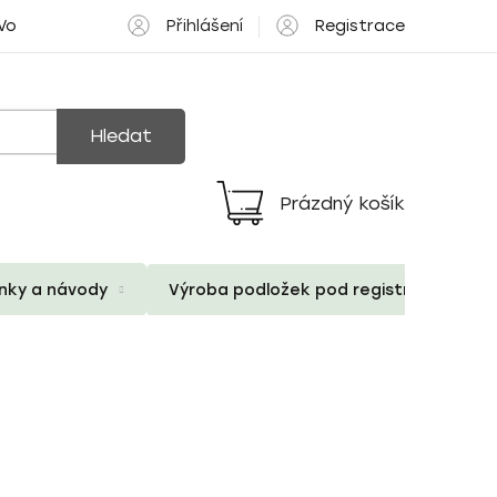
Přihlášení
Registrace
 Volné pozice
Hledat
Prázdný košík
Nákupní
košík
ánky a návody
Výroba podložek pod registrační znač