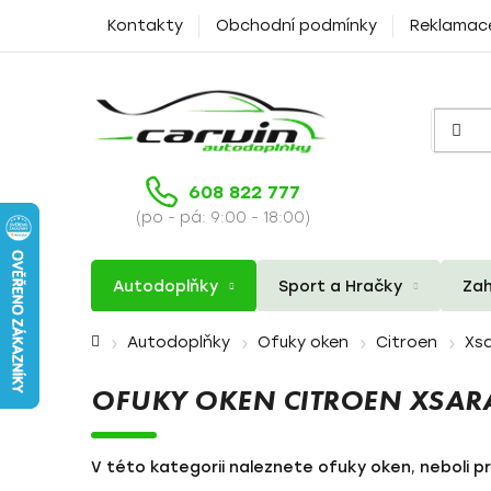
Přejít
Kontakty
Obchodní podmínky
Reklamac
na
obsah
608 822 777
(po - pá: 9:00 - 18:00)
Autodoplňky
Sport a Hračky
Zah
Domů
Autodoplňky
Ofuky oken
Citroen
Xs
OFUKY OKEN CITROEN XSAR
V této kategorii naleznete ofuky oken, neboli pr