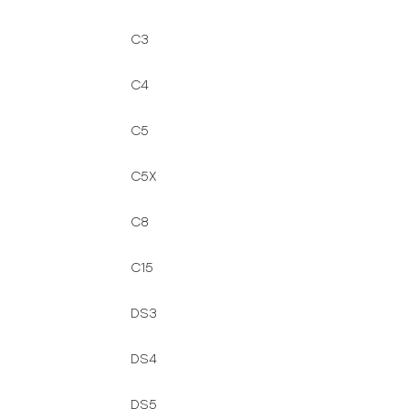
C3
C4
C5
C5X
C8
C15
DS3
DS4
DS5