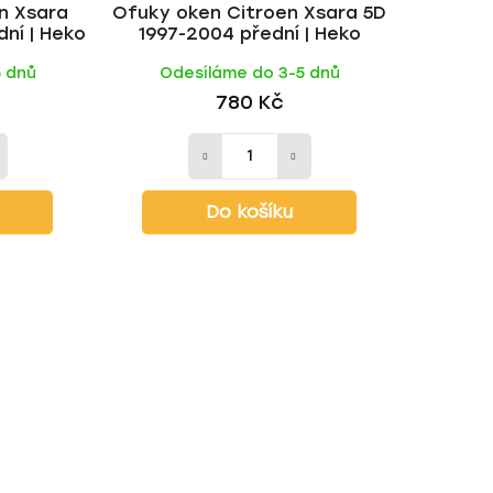
n Xsara
Ofuky oken Citroen Xsara 5D
t
dní | Heko
1997-2004 přední | Heko
ů
5 dnů
Odesíláme do 3-5 dnů
780 Kč
Do košíku