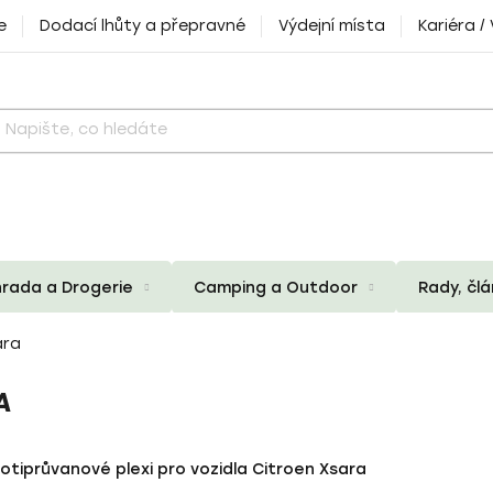
e
Dodací lhůty a přepravné
Výdejní místa
Kariéra /
rada a Drogerie
Camping a Outdoor
Rady, čl
ara
A
otiprůvanové plexi pro vozidla Citroen Xsara