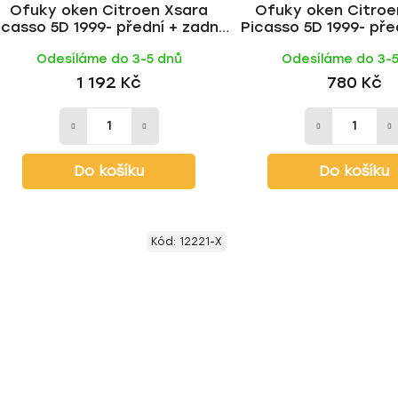
Ofuky oken Citroen Xsara
Ofuky oken Citroe
icasso 5D 1999- přední + zadní |
Picasso 5D 1999- pře
Heko
Odesíláme do 3-5 dnů
Odesíláme do 3-
1 192 Kč
780 Kč
Do košíku
Do košíku
Kód:
12221-X