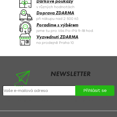
Dárkové poukazy
p
v různých hodnotách
r
Doprava ZDARMA
v
při nákupu nad 2 500 Kč
k
Poradíme s výběrem
y
jsme tu pro Vás Po–Pá 9–18 hod.
v
Vyzvednutí ZDARMA
ý
na prodejně Praha 10
p
i
s
Z
u
á
p
NEWSLETTER
a
Nezmeškejte žádné novinky či slevy!
t
Přihlásit se
í
Přihlášením souhlasíte se
zpracováním osobních údajů
.