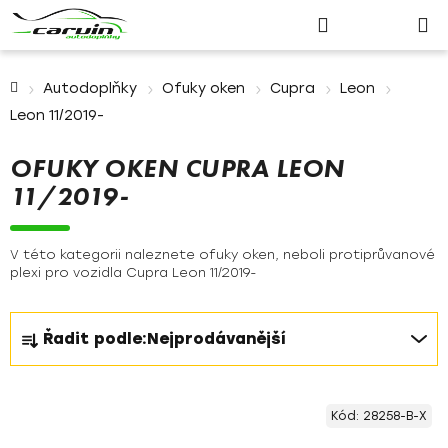
Nákupn
Přejít
Hledat
Přihlášení
na
košík
obsah
Domů
Autodoplňky
Ofuky oken
Cupra
Leon
Leon 11/2019-
OFUKY OKEN CUPRA LEON
11/2019-
V této kategorii naleznete ofuky oken, neboli protiprůvanové
plexi pro vozidla Cupra Leon 11/2019-
Ř
Řadit podle:
Nejprodávanější
a
z
V
e
Kód:
28258-B-X
ý
n