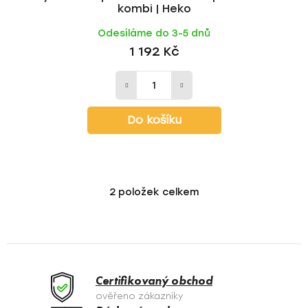
kombi | Heko
Odesíláme do 3-5 dnů
1 192 Kč
Do košíku
2
položek celkem
O
v
l
á
d
a
Certifikovaný obchod
c
ověřeno zákazníky
í