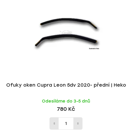
p
í
i
p
s
r
p
o
r
d
o
u
d
k
u
t
k
ů
t
ů
Ofuky oken Cupra Leon 5dv 2020- přední | Heko
Odesíláme do 3-5 dnů
780 Kč