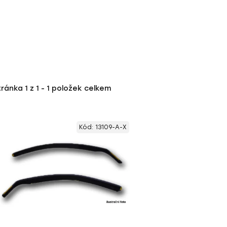
tránka
1
z
1
-
1
položek celkem
Kód:
13109-A-X