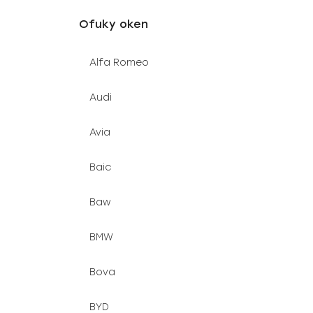
u
e
Ofuky oken
k
l
t
Alfa Romeo
ů
Audi
Avia
Baic
Baw
BMW
Bova
BYD