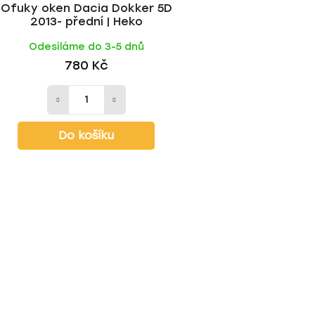
Ofuky oken Dacia Dokker 5D
2013- přední | Heko
Odesíláme do 3-5 dnů
780 Kč
Do košíku
O
v
l
á
d
a
c
í