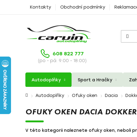
Přejít
Kontakty
Obchodní podmínky
Reklamac
na
obsah
608 822 777
(po - pá: 9:00 - 18:00)
Autodoplňky
Sport a Hračky
Zah
Domů
Autodoplňky
Ofuky oken
Dacia
Dokk
OFUKY OKEN DACIA DOKKER
V této kategorii naleznete ofuky oken, neboli p