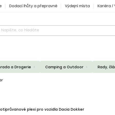
e
Dodací lhůty a přepravné
Výdejní místa
Kariéra /
rada a Drogerie
Camping a Outdoor
Rady, čl
er
rotiprůvanové plexi pro vozidla Dacia Dokker