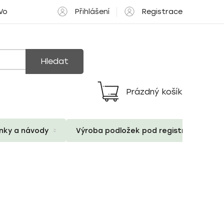
Přihlášení
Registrace
 Volné pozice
Hledat
Prázdný košík
Nákupní
košík
ánky a návody
Výroba podložek pod registrační znač