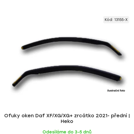
Kód:
13155-X
Ofuky oken Daf XF/XG/XG+ zrcátko 2021- přední |
Heko
Odesíláme do 3-5 dnů