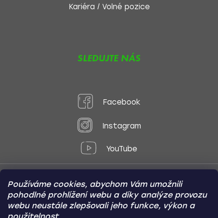
Kariéra / Volné pozice
SLEDUJTE NÁS
Facebook
Instagram
YouTube
Používáme cookies, abychom Vám umožnili
Způsoby platby:
pohodlné prohlížení webu a díky analýze provozu
Online
Převod
Dobírka
webu neustále zlepšovali jeho funkce, výkon a
použitelnost.
Způsoby dopravy: