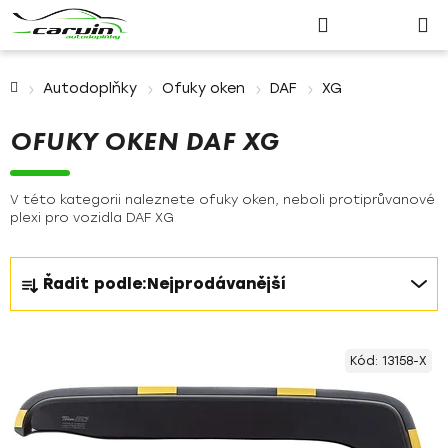
Nákupn
Přejít
Hledat
Přihlášení
na
košík
obsah
Domů
Autodoplňky
Ofuky oken
DAF
XG
OFUKY OKEN DAF XG
V této kategorii naleznete ofuky oken, neboli protiprůvanové
plexi pro vozidla DAF XG
Ř
Řadit podle:
Nejprodávanější
a
z
V
e
Kód:
13158-X
ý
n
p
í
i
p