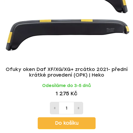
s
r
p
o
r
d
o
u
d
k
u
t
k
ů
t
ů
Ofuky oken Daf XF/XG/XG+ zrcátko 2021- přední
krátké provedení (OPK) | Heko
Odesíláme do 3-5 dnů
1 275 Kč
Do košíku