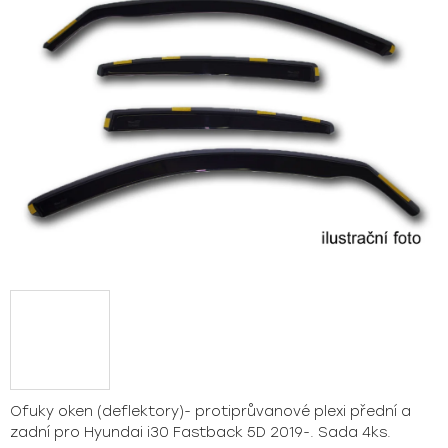
hvězdiček.
Ofuky oken (deflektory)- protiprůvanové plexi přední a
zadní pro Hyundai i30 Fastback 5D 2019-. Sada 4ks.