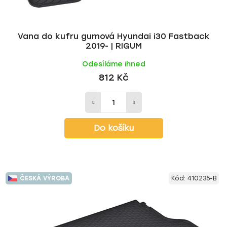
Vana do kufru gumová Hyundai i30 Fastback
2019- | RIGUM
Odesíláme ihned
812 Kč
Do košíku
ČESKÁ VÝROBA
Kód:
410235-B