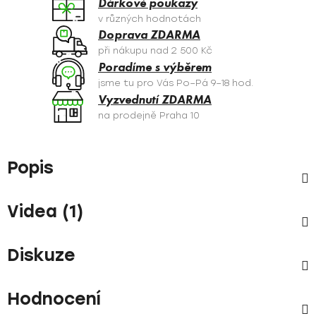
Dárkové poukazy
v různých hodnotách
Doprava ZDARMA
při nákupu nad 2 500 Kč
Poradíme s výběrem
jsme tu pro Vás Po–Pá 9–18 hod.
Vyzvednutí ZDARMA
na prodejně Praha 10
Popis
Videa (1)
Diskuze
Hodnocení