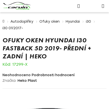
Nákupn
Přejít
Hledat
Přihlášení
na
košík
obsah
Domů
Autodoplňky
Ofuky oken
Hyundai
i30
i30 01/2017-
OFUKY OKEN HYUNDAI I30
FASTBACK 5D 2019- PŘEDNÍ +
ZADNÍ | HEKO
Kód:
17299-X
Průměrné
Neohodnoceno
Podrobnosti hodnocení
hodnocení
Značka:
Heko Plast
produktu
je
0,0
z
5