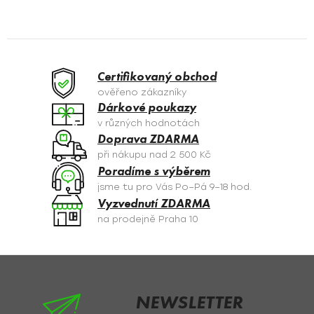
v
l
á
d
a
Certifikovaný obchod
c
ověřeno zákazníky
í
Dárkové poukazy
p
v různých hodnotách
r
Doprava ZDARMA
v
při nákupu nad 2 500 Kč
k
Poradíme s výběrem
y
jsme tu pro Vás Po–Pá 9–18 hod.
v
Vyzvednutí ZDARMA
ý
na prodejně Praha 10
p
i
s
Z
u
á
p
NEWSLETTER