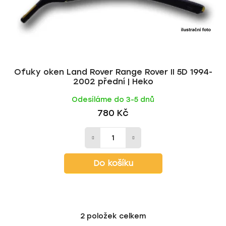
Ofuky oken Land Rover Range Rover II 5D 1994-
2002 přední | Heko
Odesíláme do 3-5 dnů
780 Kč
Do košíku
2
položek celkem
O