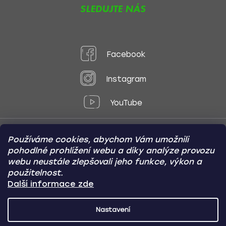
SLEDUJTE NÁS
Facebook
Instagram
YouTube
Používáme cookies, abychom Vám umožnili
Způsoby platby:
pohodlné prohlížení webu a díky analýze provozu
Online
Převod
Dobírka
webu neustále zlepšovali jeho funkce, výkon a
použitelnost.
Způsoby dopravy:
Další informace zde
Nastavení