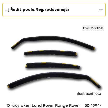
Ř
Řadit podle:
Nejprodávanější
a
z
V
e
Kód:
27219-X
ý
n
p
í
i
p
s
r
p
o
r
d
o
u
d
k
u
t
k
ů
t
ů
Ofuky oken Land Rover Range Rover II 5D 1994-