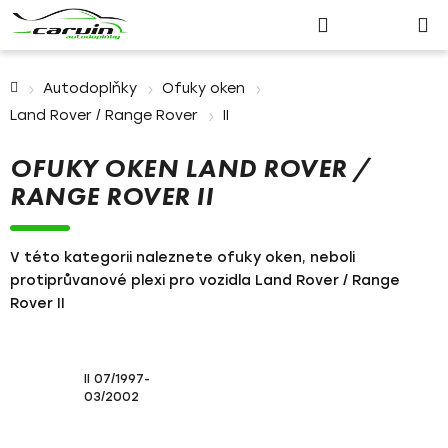
Nákupn
Přejít
Hledat
Přihlášení
na
košík
obsah
Domů
Autodoplňky
Ofuky oken
Land Rover / Range Rover
II
OFUKY OKEN LAND ROVER /
RANGE ROVER II
V této kategorii naleznete ofuky oken, neboli
protiprůvanové plexi pro vozidla Land Rover / Range
Rover II
II 07/1997-
03/2002