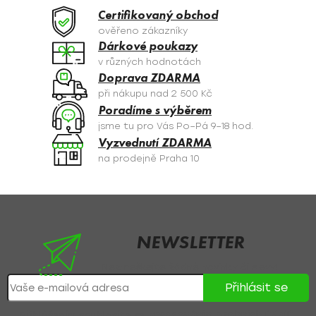
a
Certifikovaný obchod
c
ověřeno zákazníky
í
Dárkové poukazy
p
v různých hodnotách
r
Doprava ZDARMA
v
při nákupu nad 2 500 Kč
k
Poradíme s výběrem
y
jsme tu pro Vás Po–Pá 9–18 hod.
v
Vyzvednutí ZDARMA
ý
na prodejně Praha 10
p
i
s
Z
u
á
p
NEWSLETTER
a
Nezmeškejte žádné novinky či slevy!
t
Přihlásit se
í
Přihlášením souhlasíte se
zpracováním osobních údajů
.