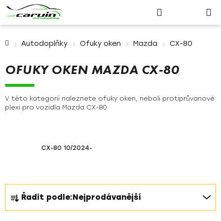
Nákupn
Přejít
Hledat
Přihlášení
na
košík
obsah
Domů
Autodoplňky
Ofuky oken
Mazda
CX-80
OFUKY OKEN MAZDA CX-80
V této kategorii naleznete ofuky oken, neboli protiprůvanové
plexi pro vozidla Mazda CX-80
CX-80 10/2024-
Ř
Řadit podle:
Nejprodávanější
a
z