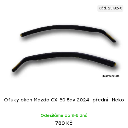
V
e
Kód:
23182-X
ý
n
p
í
i
p
s
r
p
o
r
d
o
u
d
k
u
t
k
ů
t
ů
Ofuky oken Mazda CX-80 5dv 2024- přední | Heko
Odesíláme do 3-5 dnů
780 Kč