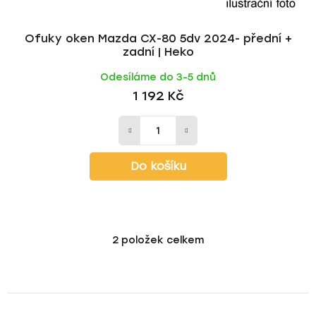
Ofuky oken Mazda CX-80 5dv 2024- přední +
zadní | Heko
Odesíláme do 3-5 dnů
1 192 Kč
Do košíku
2
položek celkem
O
v
l
á
d