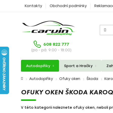
Přejít
Kontakty
Obchodní podmínky
Reklamac
na
obsah
608 822 777
(po - pá: 9:00 - 18:00)
Autodoplňky
Sport a Hračky
Zah
Domů
Autodoplňky
Ofuky oken
Škoda
Kar
OFUKY OKEN ŠKODA KAROQ
V této kategorii naleznete ofuky oken, neboli p