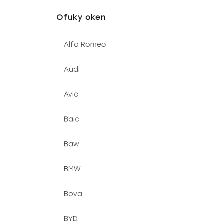
u
e
Ofuky oken
k
l
t
Alfa Romeo
ů
Audi
Avia
Baic
Baw
BMW
Bova
BYD