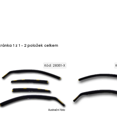
tránka
1
z
1
-
2
položek celkem
Kód:
28351-X