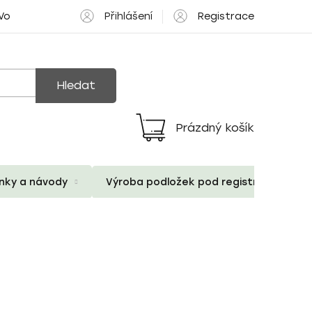
Přihlášení
Registrace
 Volné pozice
Hledat
Prázdný košík
Nákupní
košík
ánky a návody
Výroba podložek pod registrační znač