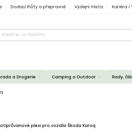
e
Dodací lhůty a přepravné
Výdejní místa
Kariéra /
rada a Drogerie
Camping a Outdoor
Rady, čl
oq
rotiprůvanové plexi pro vozidla Škoda Karoq