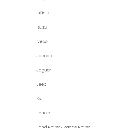
Infiniti
Isuzu
Iveco
Jaecoo
Jaguar
Jeep
Kia
Lancia
Land Rover / Range Rover