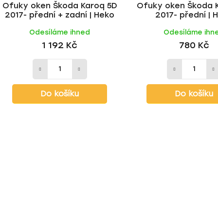
Ofuky oken Škoda Karoq 5D
Ofuky oken Škoda 
2017- přední + zadní | Heko
2017- přední | 
Odesíláme ihned
Odesíláme ihn
1 192 Kč
780 Kč
Do košíku
Do košíku
O
v
l
á
d
a
c
í