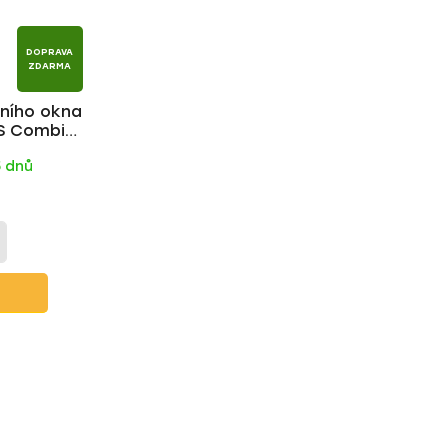
DOPRAVA
ZDARMA
dního okna
RS Combi
ý | Milotec
5 dnů