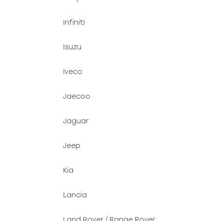
Infiniti
Isuzu
Iveco
Jaecoo
Jaguar
Jeep
Kia
Lancia
Land Rover / Range Rover