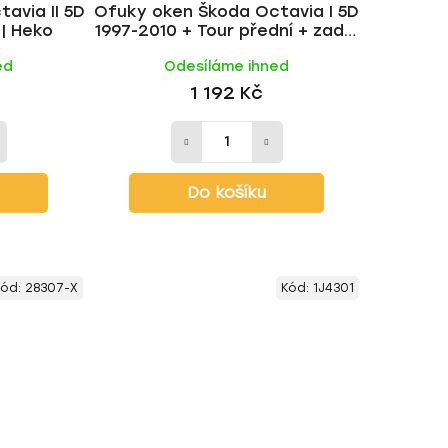
avia II 5D
Ofuky oken Škoda Octavia I 5D
t
| Heko
1997-2010 + Tour přední + zadní
ů
combi | Heko
ed
Odesíláme ihned
1 192 Kč
Do košíku
Kód:
28307-X
Kód:
1J4301