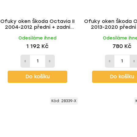
Ofuky oken Škoda Octavia II
Ofuky oken Škoda Oc
2004-2012 přední + zadní
2013-2020 přední 
liftback | Heko
Odesíláme ihned
Odesíláme ihn
1 192 Kč
780 Kč
Do košíku
Do košíku
Kód:
28339-X