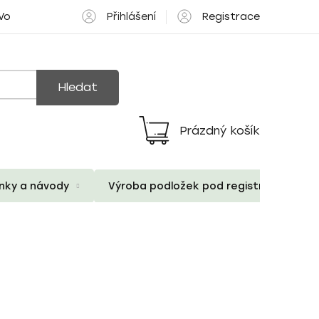
Přihlášení
Registrace
 Volné pozice
Hledat
Prázdný košík
Nákupní
košík
ánky a návody
Výroba podložek pod registrační znač