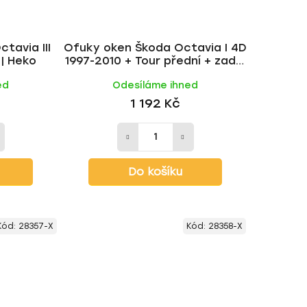
tavia III
Ofuky oken Škoda Octavia I 4D
| Heko
1997-2010 + Tour přední + zadní
liftback | Heko
ed
Odesíláme ihned
1 192 Kč
Do košíku
Kód:
28357-X
Kód:
28358-X