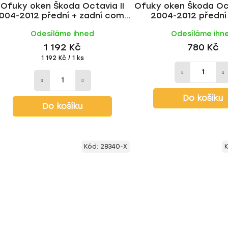
Ofuky oken Škoda Octavia II
Ofuky oken Škoda Oct
004-2012 přední + zadní combi
2004-2012 přední 
| Heko
Odesíláme ihned
Odesíláme ihn
1 192 Kč
780 Kč
Měrná
1 192 Kč / 1 ks
cena:
Do košíku
Do košíku
Kód:
28340-X