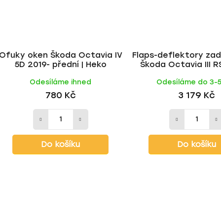
Ofuky oken Škoda Octavia IV
Flaps-deflektory za
5D 2019- přední | Heko
Škoda Octavia III 
2013-2020 černý leskl
Odesíláme ihned
Odesíláme do 3-
780 Kč
3 179 Kč
Do košíku
Do košíku
O
v
l
á