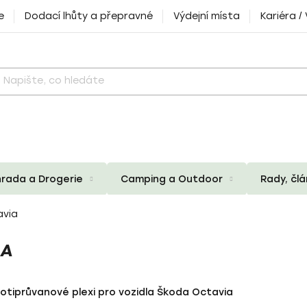
e
Dodací lhůty a přepravné
Výdejní místa
Kariéra /
rada a Drogerie
Camping a Outdoor
Rady, čl
avia
IA
rotiprůvanové plexi pro vozidla Škoda Octavia