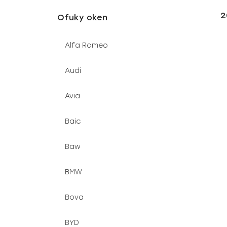
u
e
2
Ofuky oken
k
l
t
Alfa Romeo
ů
Audi
Avia
Baic
Baw
BMW
Bova
BYD