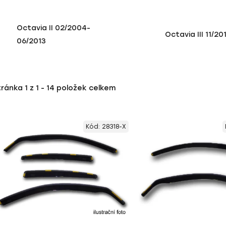
Octavia II 02/2004-
Octavia III 11/20
06/2013
tránka
1
z
1
-
14
položek celkem
Kód:
28318-X