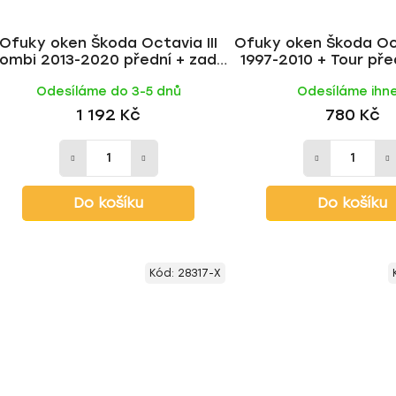
Ofuky oken Škoda Octavia III
Ofuky oken Škoda Oc
ombi 2013-2020 přední + zadní
1997-2010 + Tour pře
| Heko
Odesíláme do 3-5 dnů
Odesíláme ihn
1 192 Kč
780 Kč
Do košíku
Do košíku
Kód:
28317-X