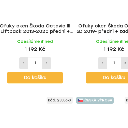
Ofuky oken Škoda Octavia III
Ofuky oken Škoda O
Liftback 2013-2020 přední +
5D 2019- přední + zad
zadní | Heko
Heko
Odesíláme ihned
Odesíláme ihn
1 192 Kč
1 192 Kč
Do košíku
Do košíku
Kód:
28356-X
ČESKÁ VÝROBA