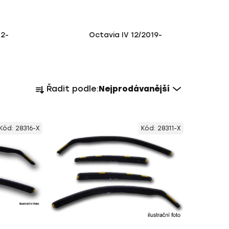
12-
Octavia IV 12/2019-
Ř
Řadit podle:
Nejprodávanější
a
z
e
Kód:
28316-X
Kód:
28311-X
n
í
p
r
o
d
u
k