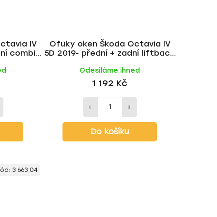
ctavia IV
Ofuky oken Škoda Octavia IV
ní combi |
5D 2019- přední + zadní liftback
| Heko
ed
Odesíláme ihned
1 192 Kč
Do košíku
Kód:
3 663 04