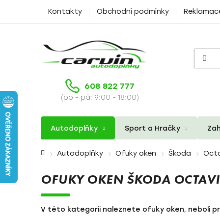
Přejít
Kontakty
Obchodní podmínky
Reklamac
na
obsah
608 822 777
(po - pá: 9:00 - 18:00)
Autodoplňky
Sport a Hračky
Zah
Domů
Autodoplňky
Ofuky oken
Škoda
Oct
OFUKY OKEN ŠKODA OCTAV
V této kategorii naleznete ofuky oken, neboli p