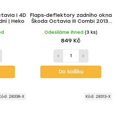
tavia I 4D
Flaps-deflektory zadního okna
dní | Heko
Škoda Octavia III Combi 2013-
černý lesk
ed
Odesíláme ihned
(3 ks)
849 Kč
Do košíku
Kód:
28338-X
Kód:
28313-X