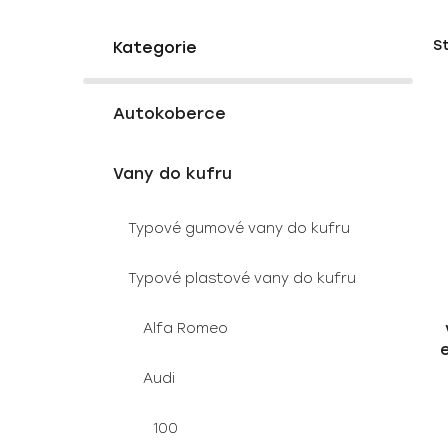
P
K
Přeskočit
S
a
o
kategorie
t
s
e
V
t
g
Autokoberce
ý
r
o
p
a
r
Vany do kufru
i
i
n
e
s
n
Typové gumové vany do kufru
p
í
r
p
Typové plastové vany do kufru
o
a
d
n
Alfa Romeo
u
e
k
l
Audi
t
ů
100