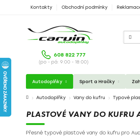
Přejít
Kontakty
Obchodní podmínky
Reklamac
na
obsah
608 822 777
(po - pá: 9:00 - 18:00)
Autodoplňky
Sport a Hračky
Zah
Domů
Autodoplňky
Vany do kufru
Typové plas
PLASTOVÉ VANY DO KUFRU A
Přesné typové plastové vany do kufru pro Aud