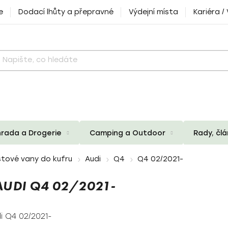
e
Dodací lhůty a přepravné
Výdejní místa
Kariéra /
rada a Drogerie
Camping a Outdoor
Rady, čl
tové vany do kufru
Audi
Q4
Q4 02/2021-
UDI Q4 02/2021-
i Q4 02/2021-