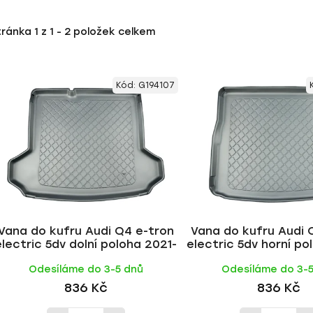
tránka
1
z
1
-
2
položek celkem
Kód:
G194107
Vana do kufru Audi Q4 e-tron
Vana do kufru Audi 
electric 5dv dolní poloha 2021-
electric 5dv horní po
Odesíláme do 3-5 dnů
Odesíláme do 3-
836 Kč
836 Kč