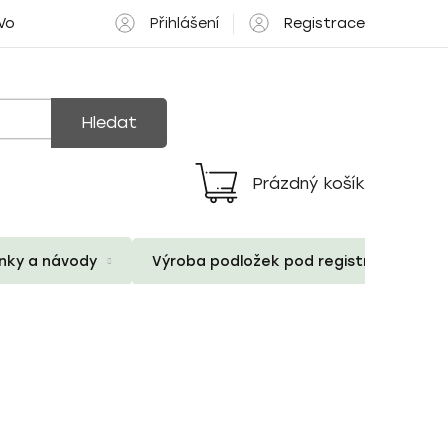
Přihlášení
Registrace
 Volné pozice
Hledat
Prázdný košík
Nákupní
košík
ánky a návody
Výroba podložek pod registrační znač