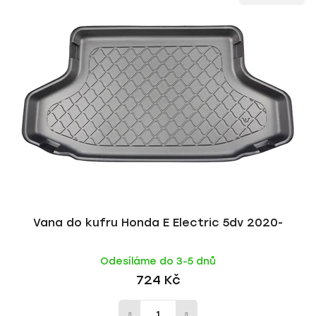
ý
n
p
í
i
p
s
r
p
o
r
d
o
u
d
k
u
t
k
ů
t
ů
Vana do kufru Honda E Electric 5dv 2020-
Odesíláme do 3-5 dnů
724 Kč