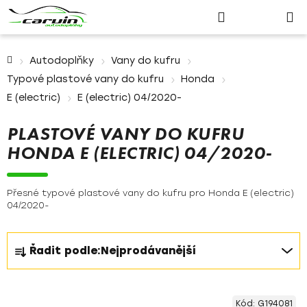
Nákupn
Přejít
Hledat
Přihlášení
na
košík
obsah
Domů
Autodoplňky
Vany do kufru
Typové plastové vany do kufru
Honda
E (electric)
E (electric) 04/2020-
PLASTOVÉ VANY DO KUFRU
HONDA E (ELECTRIC) 04/2020-
Přesné typové plastové vany do kufru pro Honda E (electric)
04/2020-
Ř
Řadit podle:
Nejprodávanější
a
z
V
e
Kód:
G194081