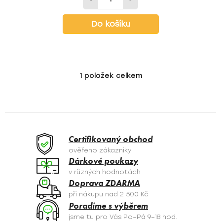
Do košíku
1
položek celkem
O
v
l
á
d
a
Certifikovaný obchod
c
ověřeno zákazníky
í
Dárkové poukazy
p
v různých hodnotách
r
Doprava ZDARMA
v
při nákupu nad 2 500 Kč
k
Poradíme s výběrem
y
jsme tu pro Vás Po–Pá 9–18 hod.