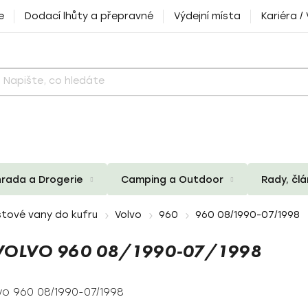
e
Dodací lhůty a přepravné
Výdejní místa
Kariéra /
rada a Drogerie
Camping a Outdoor
Rady, čl
tové vany do kufru
Volvo
960
960 08/1990-07/1998
VOLVO 960 08/1990-07/1998
vo 960 08/1990-07/1998