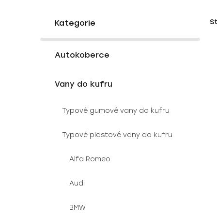
P
K
Přeskočit
S
a
o
kategorie
t
s
e
V
t
g
Autokoberce
ý
r
o
p
a
r
Vany do kufru
i
i
n
e
s
n
Typové gumové vany do kufru
p
í
r
p
Typové plastové vany do kufru
o
a
d
n
Alfa Romeo
u
e
k
l
Audi
t
ů
BMW