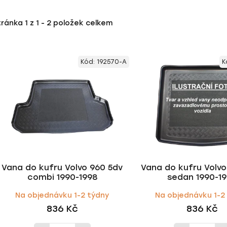
tránka
1
z
1
-
2
položek celkem
Kód:
192570-A
K
Vana do kufru Volvo 960 5dv
Vana do kufru Volv
combi 1990-1998
sedan 1990-1
Na objednávku 1-2 týdny
Na objednávku 1-2
836 Kč
836 Kč