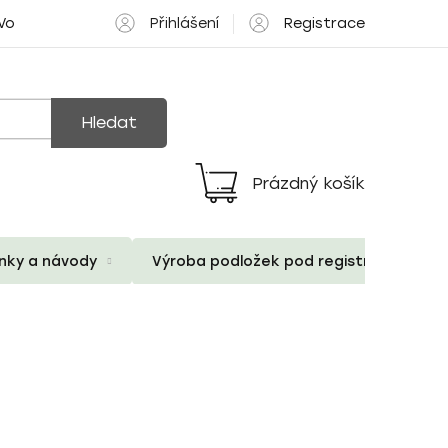
Přihlášení
Registrace
 Volné pozice
Hledat
Prázdný košík
Nákupní
košík
ánky a návody
Výroba podložek pod registrační znač