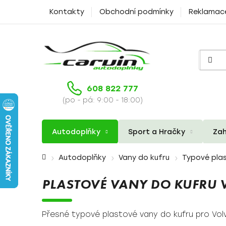
Přejít
Kontakty
Obchodní podmínky
Reklamac
na
obsah
608 822 777
(po - pá: 9:00 - 18:00)
Autodoplňky
Sport a Hračky
Zah
Domů
Autodoplňky
Vany do kufru
Typové plas
PLASTOVÉ VANY DO KUFRU 
Přesné typové plastové vany do kufru pro Vol