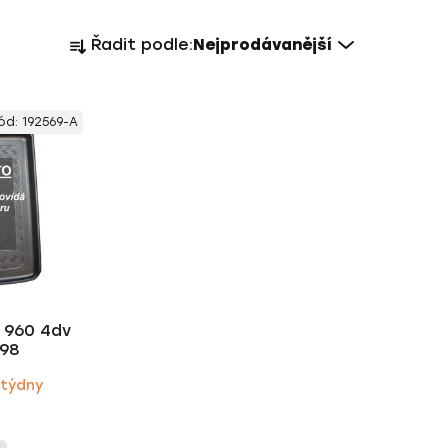
Ř
Řadit podle:
Nejprodávanější
a
z
e
ód:
192569-A
n
í
p
r
o
d
u
k
o 960 4dv
t
998
ů
 týdny