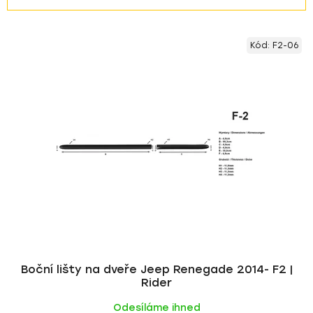
z
V
e
Kód:
F2-06
ý
n
p
í
i
p
s
r
p
o
r
d
o
u
d
k
u
t
k
ů
t
ů
Boční lišty na dveře Jeep Renegade 2014- F2 |
Rider
Odesíláme ihned