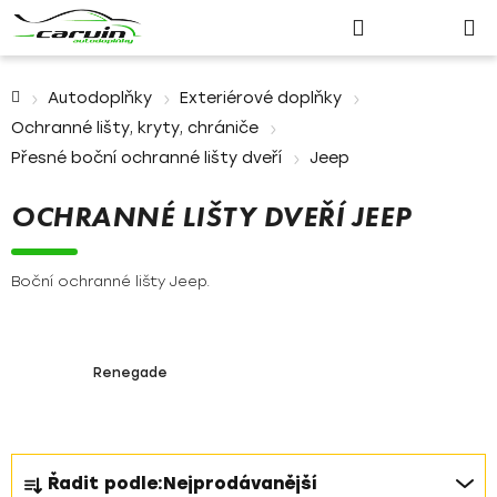
Nákupn
Přejít
Hledat
Přihlášení
na
košík
obsah
Domů
Autodoplňky
Exteriérové doplňky
Ochranné lišty, kryty, chrániče
Přesné boční ochranné lišty dveří
Jeep
OCHRANNÉ LIŠTY DVEŘÍ JEEP
Boční ochranné lišty Jeep.
Renegade
Ř
Řadit podle:
Nejprodávanější
a