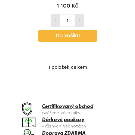
1 100 Kč
Do košíku
1
položek celkem
O
v
l
á
d
a
Certifikovaný obchod
c
ověřeno zákazníky
í
Dárkové poukazy
p
v různých hodnotách
r
Doprava ZDARMA