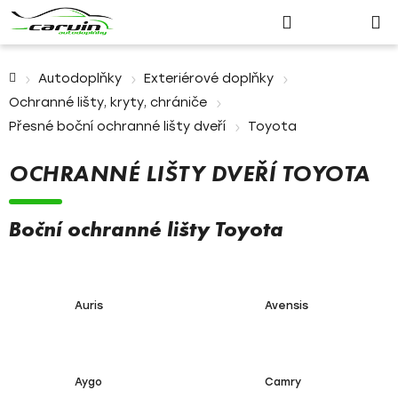
Nákupn
Přejít
Hledat
Přihlášení
na
košík
obsah
Domů
Autodoplňky
Exteriérové doplňky
Ochranné lišty, kryty, chrániče
Přesné boční ochranné lišty dveří
Toyota
OCHRANNÉ LIŠTY DVEŘÍ TOYOTA
Boční ochranné lišty Toyota
Auris
Avensis
Aygo
Camry