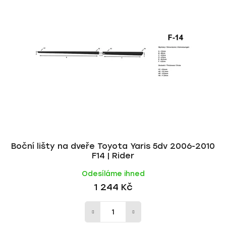
p
í
i
p
s
r
p
o
r
d
o
u
d
k
u
t
k
ů
t
ů
Boční lišty na dveře Toyota Yaris 5dv 2006-2010
F14 | Rider
Odesíláme ihned
1 244 Kč