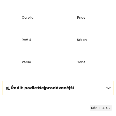
Corolla
Prius
RAV 4
Urban
Verso
Yaris
Ř
Řadit podle:
Nejprodávanější
a
z
V
e
Kód:
F14-02
ý
n