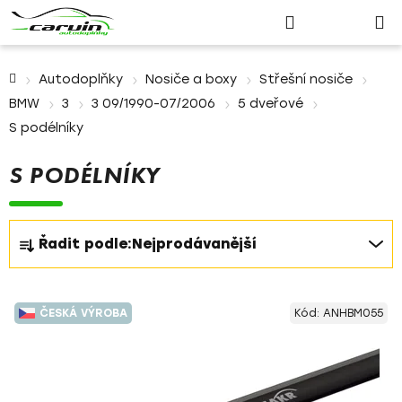
Nákupn
Přejít
Hledat
Přihlášení
na
košík
obsah
Domů
Autodoplňky
Nosiče a boxy
Střešní nosiče
BMW
3
3 09/1990-07/2006
5 dveřové
S podélníky
S PODÉLNÍKY
Ř
Řadit podle:
Nejprodávanější
a
z
V
e
ČESKÁ VÝROBA
Kód:
ANHBM055
ý
n
p
í
i
p
s
r