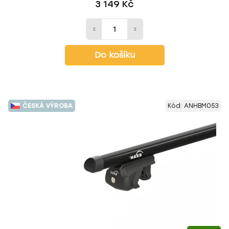
3 149 Kč
Do košíku
ČESKÁ VÝROBA
Kód:
ANHBM053