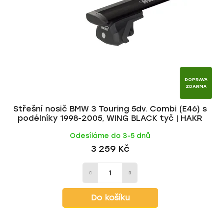
p
o
r
d
o
u
d
k
u
t
k
ů
t
DOPRAVA
ZDARMA
ů
Střešní nosič BMW 3 Touring 5dv. Combi (E46) s
podélníky 1998-2005, WING BLACK tyč | HAKR
Odesíláme do 3-5 dnů
3 259 Kč
Do košíku