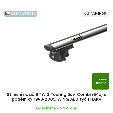
ČESKÁ VÝROBA
Kód:
ANHBM054
DOPRAVA
ZDARMA
Střešní nosič BMW 3 Touring 5dv. Combi (E46) s
podélníky 1998-2005, WING ALU tyč | HAKR
Odesíláme do 3-5 dnů