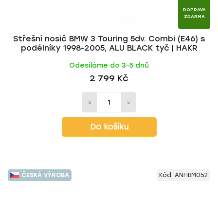
DOPRAVA
ZDARMA
Střešní nosič BMW 3 Touring 5dv. Combi (E46) s
podélníky 1998-2005, ALU BLACK tyč | HAKR
Odesíláme do 3-5 dnů
2 799 Kč
Do košíku
ČESKÁ VÝROBA
Kód:
ANHBM052