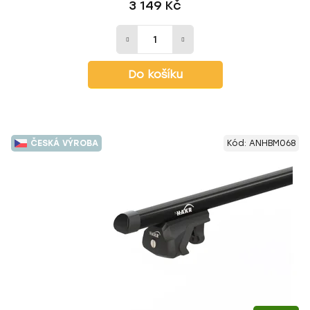
3 149 Kč
Do košíku
ČESKÁ VÝROBA
Kód:
ANHBM068