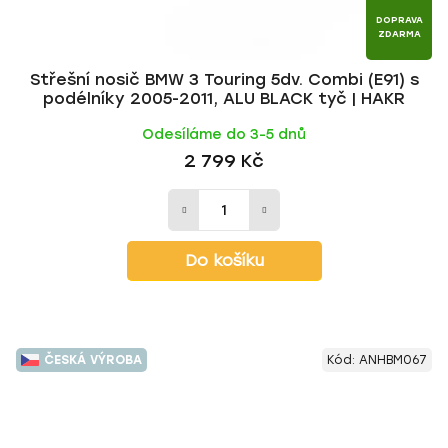
DOPRAVA
ZDARMA
Střešní nosič BMW 3 Touring 5dv. Combi (E91) s
podélníky 2005-2011, ALU BLACK tyč | HAKR
Odesíláme do 3-5 dnů
2 799 Kč
Do košíku
ČESKÁ VÝROBA
Kód:
ANHBM067