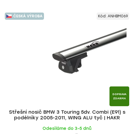
ČESKÁ VÝROBA
Kód:
ANHBM069
DOPRAVA
ZDARMA
Střešní nosič BMW 3 Touring 5dv. Combi (E91) s
podélníky 2005-2011, WING ALU tyč | HAKR
Odesíláme do 3-5 dnů