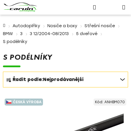
Nákupn
Přejít
Hledat
Přihlášení
na
košík
obsah
Domů
Autodoplňky
Nosiče a boxy
Střešní nosiče
BMW
3
3 12/2004-08/2013
5 dveřové
S podélníky
S PODÉLNÍKY
Ř
Řadit podle:
Nejprodávanější
a
z
V
e
ČESKÁ VÝROBA
Kód:
ANHBM070
ý
n
p
í
i
p
s
r