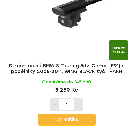
p
o
r
d
o
u
d
k
u
t
k
ů
t
DOPRAVA
ZDARMA
ů
Střešní nosič BMW 3 Touring 5dv. Combi (E91) s
podélníky 2005-2011, WING BLACK tyč | HAKR
Odesíláme do 3-5 dnů
3 259 Kč
Do košíku