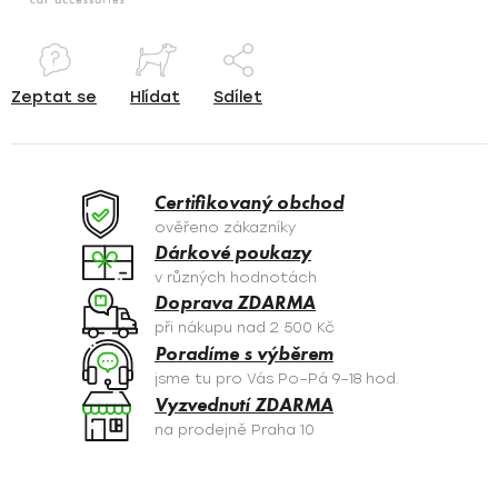
Zeptat se
Hlídat
Sdílet
Certifikovaný obchod
ověřeno zákazníky
Dárkové poukazy
v různých hodnotách
Doprava ZDARMA
při nákupu nad 2 500 Kč
Poradíme s výběrem
jsme tu pro Vás Po–Pá 9–18 hod.
Vyzvednutí ZDARMA
na prodejně Praha 10