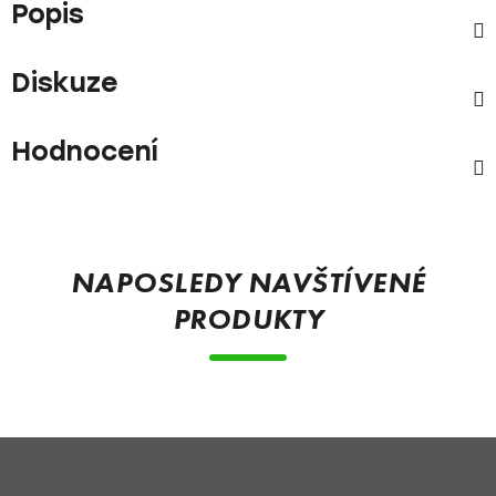
Popis
Diskuze
Hodnocení
Z
á
p
NAPOSLEDY NAVŠTÍVENÉ
a
PRODUKTY
t
í