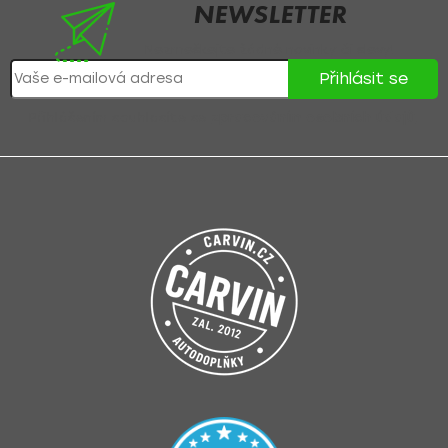
NEWSLETTER
Nezmeškejte žádné novinky či slevy!
Přihlásit se
Přihlášením souhlasíte se
zpracováním osobních údajů
.