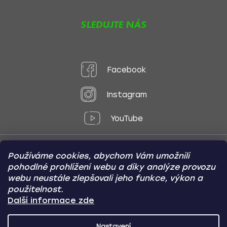
SLEDUJTE NÁS
Facebook
Instagram
YouTube
Používáme cookies, abychom Vám umožnili
Způsoby platby:
pohodlné prohlížení webu a díky analýze provozu
Online
Převod
Dobírka
webu neustále zlepšovali jeho funkce, výkon a
použitelnost.
Způsoby dopravy:
Další informace zde
Nastavení