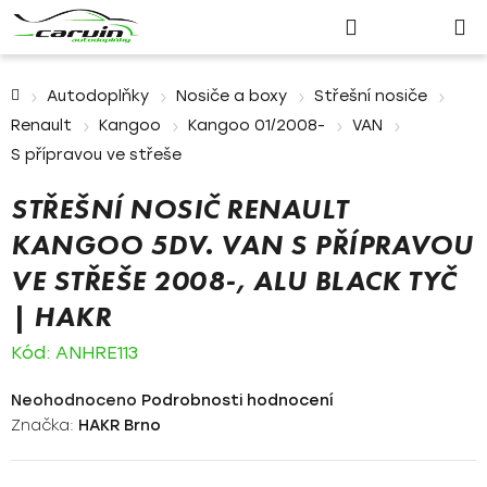
Nákupn
Přejít
Hledat
Přihlášení
na
košík
obsah
Domů
Autodoplňky
Nosiče a boxy
Střešní nosiče
Renault
Kangoo
Kangoo 01/2008-
VAN
S přípravou ve střeše
STŘEŠNÍ NOSIČ RENAULT
KANGOO 5DV. VAN S PŘÍPRAVOU
VE STŘEŠE 2008-, ALU BLACK TYČ
| HAKR
Kód:
ANHRE113
Průměrné
Neohodnoceno
Podrobnosti hodnocení
hodnocení
Značka:
HAKR Brno
produktu
je