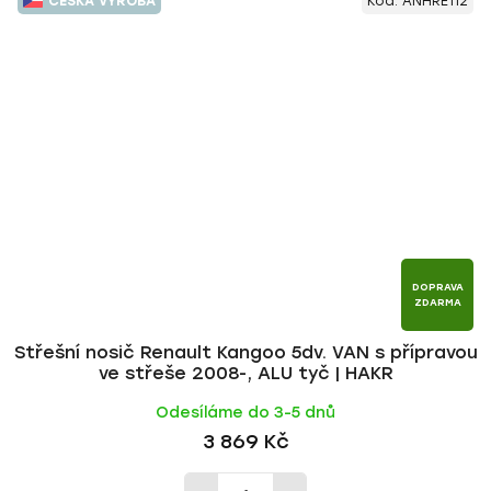
ČESKÁ VÝROBA
Kód:
ANHRE112
DOPRAVA
ZDARMA
Střešní nosič Renault Kangoo 5dv. VAN s přípravou
ve střeše 2008-, ALU tyč | HAKR
Odesíláme do 3-5 dnů
3 869 Kč