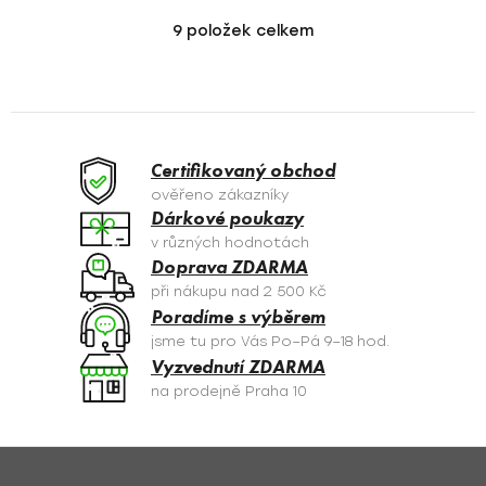
9
položek celkem
O
v
l
á
d
a
Certifikovaný obchod
c
ověřeno zákazníky
í
Dárkové poukazy
p
v různých hodnotách
r
Doprava ZDARMA
v
při nákupu nad 2 500 Kč
k
Poradíme s výběrem
y
jsme tu pro Vás Po–Pá 9–18 hod.
v
Vyzvednutí ZDARMA
ý
na prodejně Praha 10
p
i
s
Z
u