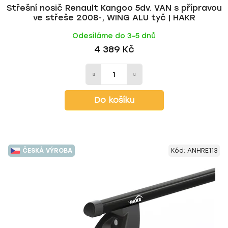
Střešní nosič Renault Kangoo 5dv. VAN s přípravou
ve střeše 2008-, WING ALU tyč | HAKR
Odesíláme do 3-5 dnů
4 389 Kč
Do košíku
ČESKÁ VÝROBA
Kód:
ANHRE113