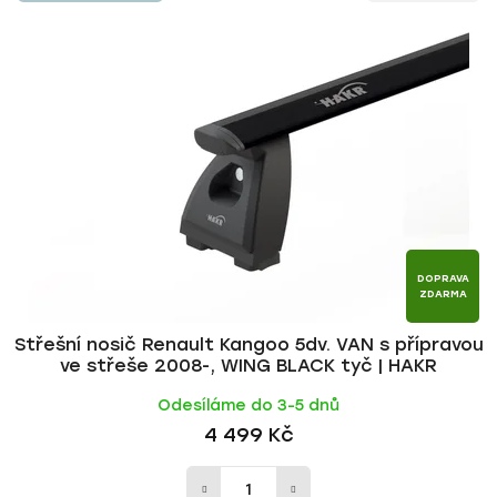
n
p
í
i
p
s
r
p
o
r
d
o
u
d
k
u
t
k
ů
t
DOPRAVA
ZDARMA
ů
Střešní nosič Renault Kangoo 5dv. VAN s přípravou
ve střeše 2008-, WING BLACK tyč | HAKR
Odesíláme do 3-5 dnů
4 499 Kč