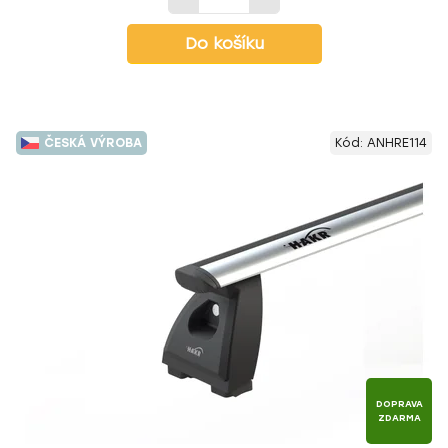
Do košíku
ČESKÁ VÝROBA
Kód:
ANHRE114
DOPRAVA
ZDARMA