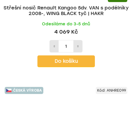
Střešní nosič Renault Kangoo 5dv. VAN s podélníky
2008-, WING BLACK tyč | HAKR
Odesíláme do 3-5 dnů
4 069 Kč
Do košíku
ČESKÁ VÝROBA
Kód:
ANHRE099