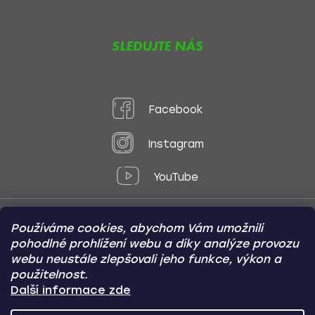
SLEDUJTE NÁS
Facebook
Instagram
YouTube
Používáme cookies, abychom Vám umožnili
Způsoby platby:
pohodlné prohlížení webu a díky analýze provozu
Online
Převod
Dobírka
webu neustále zlepšovali jeho funkce, výkon a
použitelnost.
Způsoby dopravy:
Další informace zde