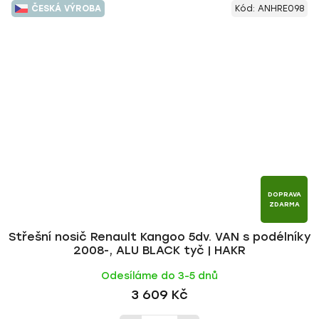
ČESKÁ VÝROBA
Kód:
ANHRE098
DOPRAVA
ZDARMA
Střešní nosič Renault Kangoo 5dv. VAN s podélníky
2008-, ALU BLACK tyč | HAKR
Odesíláme do 3-5 dnů
3 609 Kč