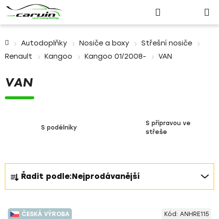
Nákupn
Přejít
Hledat
Přihlášení
na
košík
obsah
Domů
Autodoplňky
Nosiče a boxy
Střešní nosiče
Renault
Kangoo
Kangoo 01/2008-
VAN
VAN
S přípravou ve
S podélníky
střeše
Ř
Řadit podle:
Nejprodávanější
a
z
V
e
ČESKÁ VÝROBA
Kód:
ANHRE115
ý