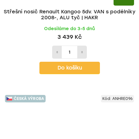
Střešní nosič Renault Kangoo 5dv. VAN s podélníky
2008-, ALU tyč | HAKR
Odesíláme do 3-5 dnů
3 439 Kč
Do košíku
ČESKÁ VÝROBA
Kód:
ANHRE096