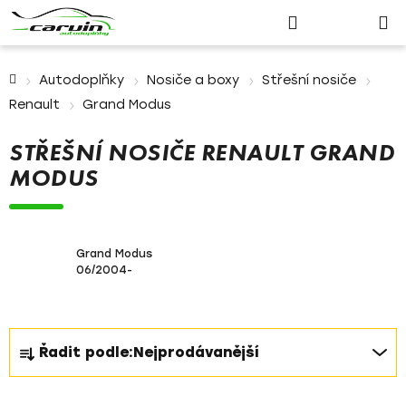
Nákupn
Přejít
Hledat
Přihlášení
na
košík
obsah
Domů
Autodoplňky
Nosiče a boxy
Střešní nosiče
Renault
Grand Modus
STŘEŠNÍ NOSIČE RENAULT GRAND
MODUS
Grand Modus
06/2004-
Ř
Řadit podle:
Nejprodávanější
a
z