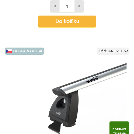
Do košíku
ČESKÁ VÝROBA
Kód:
ANHRE059
DOPRAVA
ZDARMA