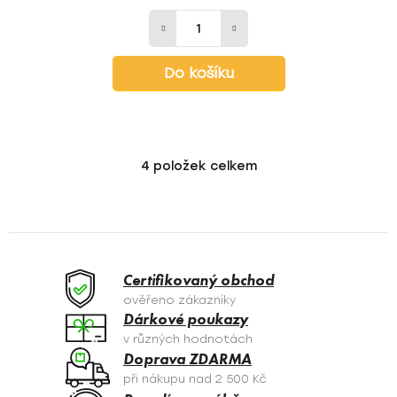
Do košíku
4
položek celkem
O
v
l
á
d
a
Certifikovaný obchod
c
ověřeno zákazníky
í
Dárkové poukazy
p
v různých hodnotách
r
Doprava ZDARMA
v
při nákupu nad 2 500 Kč
k