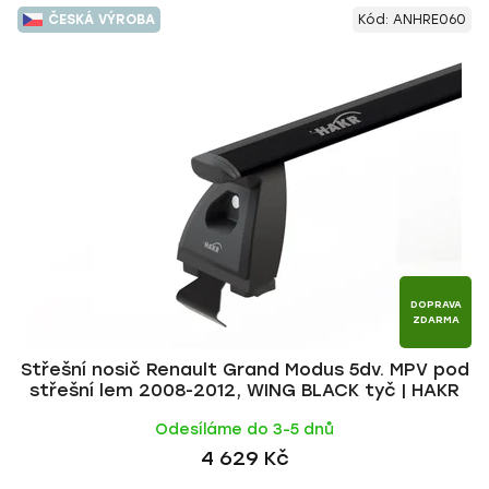
V
e
ČESKÁ VÝROBA
Kód:
ANHRE060
ý
n
p
í
i
p
s
r
p
o
r
d
o
u
d
k
u
t
k
ů
t
DOPRAVA
ZDARMA
ů
Střešní nosič Renault Grand Modus 5dv. MPV pod
střešní lem 2008-2012, WING BLACK tyč | HAKR
Odesíláme do 3-5 dnů
4 629 Kč