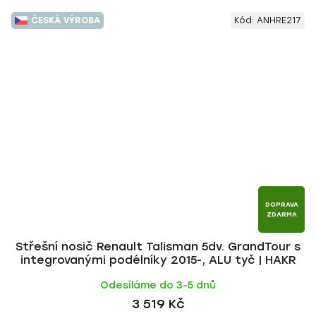
ČESKÁ VÝROBA
Kód:
ANHRE217
DOPRAVA
ZDARMA
Střešní nosič Renault Talisman 5dv. GrandTour s
integrovanými podélníky 2015-, ALU tyč | HAKR
Odesíláme do 3-5 dnů
3 519 Kč