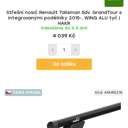
Střešní nosič Renault Talisman 5dv. GrandTour s
integrovanými podélníky 2015-, WING ALU tyč |
HAKR
Odesíláme do 3-5 dnů
4 039 Kč
Do košíku
ČESKÁ VÝROBA
Kód:
ANHRE218