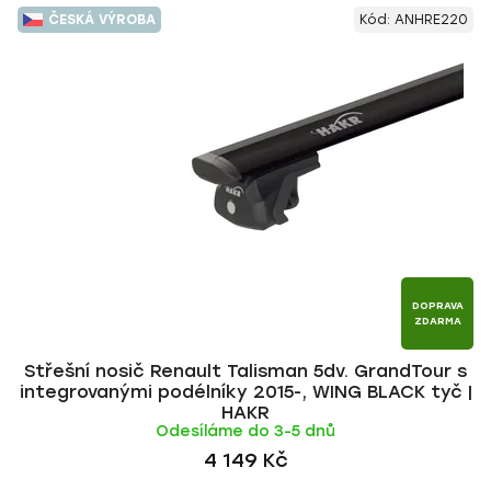
V
e
ČESKÁ VÝROBA
Kód:
ANHRE220
ý
n
p
í
i
p
s
r
p
o
r
d
o
u
d
k
u
t
k
ů
t
DOPRAVA
ZDARMA
ů
Střešní nosič Renault Talisman 5dv. GrandTour s
integrovanými podélníky 2015-, WING BLACK tyč |
HAKR
Odesíláme do 3-5 dnů
4 149 Kč