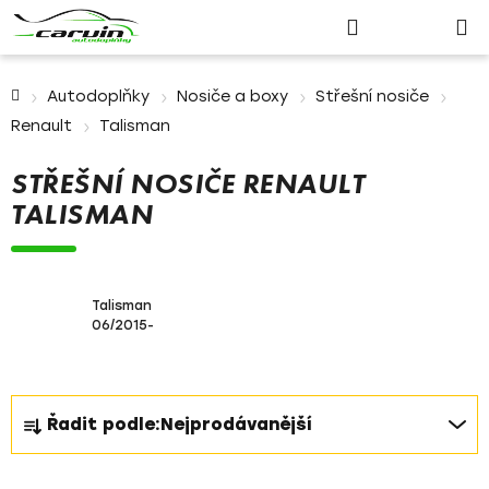
Nákupn
Přejít
Hledat
Přihlášení
na
košík
obsah
Domů
Autodoplňky
Nosiče a boxy
Střešní nosiče
Renault
Talisman
STŘEŠNÍ NOSIČE RENAULT
TALISMAN
Talisman
06/2015-
Ř
Řadit podle:
Nejprodávanější
a
z