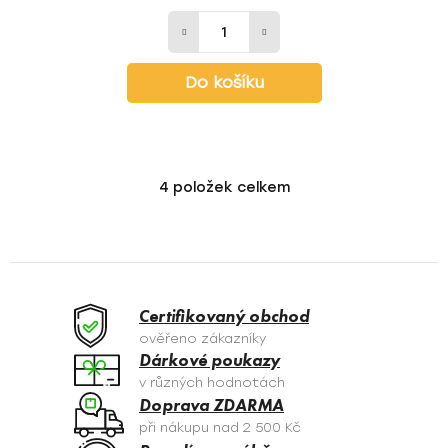
Do košíku
4
položek celkem
O
v
l
á
d
a
Certifikovaný obchod
c
ověřeno zákazníky
í
Dárkové poukazy
p
v různých hodnotách
r
Doprava ZDARMA
v
při nákupu nad 2 500 Kč
k