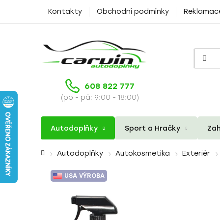
Přejít
Kontakty
Obchodní podmínky
Reklamac
na
obsah
608 822 777
(po - pá: 9:00 - 18:00)
Autodoplňky
Sport a Hračky
Zah
Domů
Autodoplňky
Autokosmetika
Exteriér
USA VÝROBA