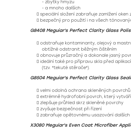
- zbytky hmyzu
- a mnoho dalších
speciální složení zabraňuje zamlžení oken 
bezpečný pro použití i na všech tónovaný
G8408 Meguiar's Perfect Clarity Glass Poli
odstraňuje kontaminanty, olejový a mastn
obtížné odstranit běžným čištěním
obnovuje průzračný a dokonale jasný povr
ideální také pro přípravu skla před aplik
(tzv. "tekuté stěrače").
G8504 Meguiar's Perfect Clarity Glass Seal
velmi odolná ochrana skleněných povrchů
extrémně hydrofobní povrch, který vytváří
zlepšuje průhled skrz skleněné povrchy
zvyšuje bezpečnost při řízení
zabraňuje opětovnému usazování dalších 
X3080 Meguiar's Even Coat Microfiber Appli