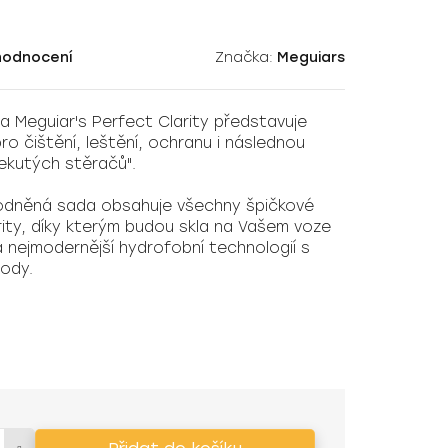
hodnocení
Značka:
Meguiars
a Meguiar's Perfect Clarity představuje
o čištění, leštění, ochranu i následnou
tekutých stěračů".
hodněná sada obsahuje všechny špičkové
rity, díky kterým budou skla na Vašem voze
 nejmodernější hydrofobní technologií s
ody.