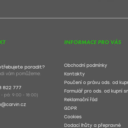
Přihlášením souh
KT
INFORMACE PRO VÁS
Obchodní podmínky
třebujete poradit?
di vám pomůžeme.
Kontakty
Poučení o právu ods. od kupn
8 822 777
Formulář pro ods. od kupní sm
 - pá: 9:00 - 18:00)
Reklamační řád
o@carvin.cz
GDPR
Cookies
Dodací lhůty a přepravné