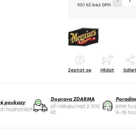
901 Kč bez DPH
Měrná cena:
Zeptat se
Hlídat
Sdíle
Doprava ZDARMA
Poradím
é poukazy
při nákupu nad 2 500
jsme tu
ých hodnotách
Kč
9–18 hod