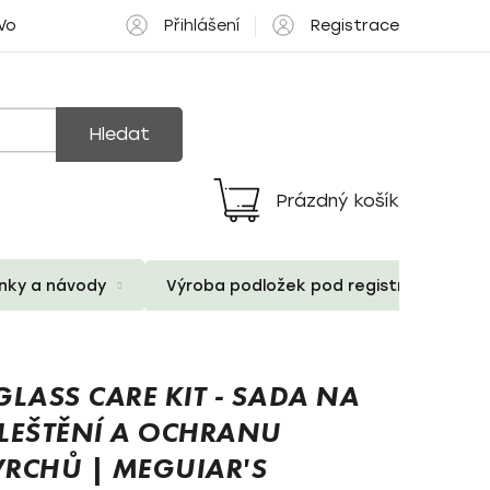
Přihlášení
Registrace
 Volné pozice
Hledat
Prázdný košík
Nákupní
košík
ánky a návody
Výroba podložek pod registrační znač
GLASS CARE KIT - SADA NA
 LEŠTĚNÍ A OCHRANU
RCHŮ | MEGUIAR'S