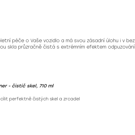
pletní péče o Vaše vozidlo a má svou zásadní úlohu i v be
udou skla průzračně čistá s extrémním efektem odpuzová
r - čistič skel, 710 ml
ocílit perfektně čistých skel a zrcadel