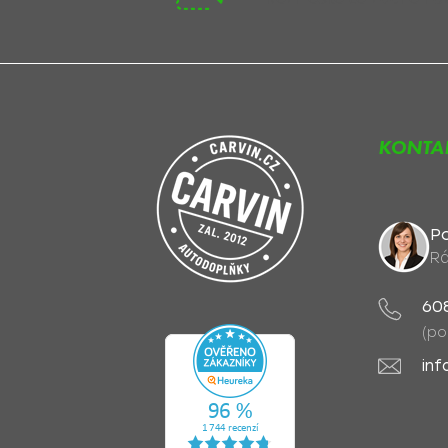
KONTA
Po
Rá
60
(po
inf