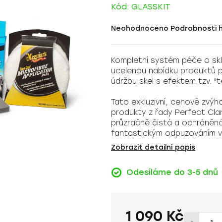
Kód:
GLASSKIT
Průměrné
Neohodnoceno
Podrobnosti 
hodnocení
produktu
Kompletní systém péče o skl
je
ucelenou nabídku produktů pr
0,0
údržbu skel s efektem tzv. "
z
5
Tato exkluzivní, cenově zvý
hvězdiček.
produkty z řady Perfect Cla
průzračně čistá a ochráněná
fantastickým odpuzováním v
Zobrazit detailní popis
Odesíláme do 3-5 dnů
1 090 Kč