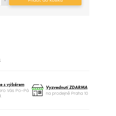
Přidat do košíku
t
e s výběrem
Vyzvednutí ZDARMA
 pro Vás Po–Pá
na prodejně Praha 10
.