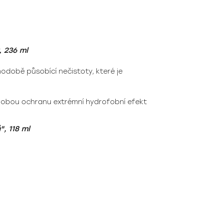
, 236 ml
odobě působící nečistoty, které je
hodobou ochranu extrémní hydrofobní efekt
, 118 ml