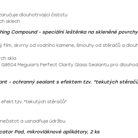
zaručuje dlouhotrvající čistotu
ch sklech
shing Compound - speciální leštěnka na skleněné povrchy
ý film, skvrny od vodního kamene, šmouhy od stěračů a dlouh
ch skla
ací G8504 Meguiar's Perfect Clarity Glass Sealantu pro dlou
ant - ochranný sealant s efektem tzv. "tekutých stěračů"
 efekt tzv. "tekutých stěračů"
nečistot a usnadňuje údržbu
cator Pad, mikrovláknové aplikátory, 2 ks