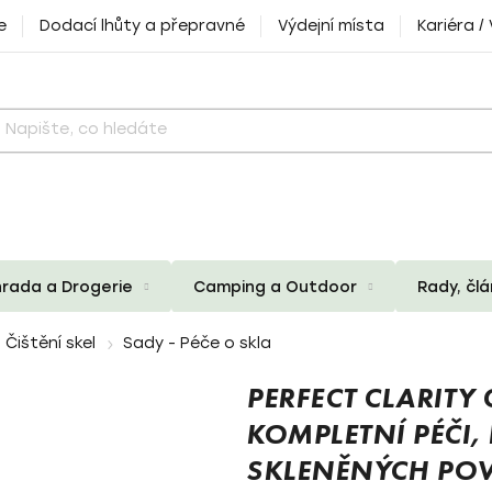
e
Dodací lhůty a přepravné
Výdejní místa
Kariéra /
rada a Drogerie
Camping a Outdoor
Rady, čl
Čištění skel
Sady - Péče o skla
PERFECT CLARITY 
KOMPLETNÍ PÉČI,
SKLENĚNÝCH POV