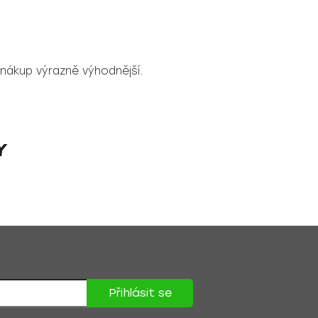
 nákup výrazně výhodnější.
Y
Přihlásit se