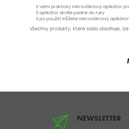
velmi praktický mikrovláknový aplikátor pro
aplikátor skvěle padne do ruky
po použití můžete mikrovláknový aplikáto
Všechny produkty, které sada obsahuje, lze 
Z
á
p
a
t
í
NEWSLETTER
Nezmeškejte žádné novi