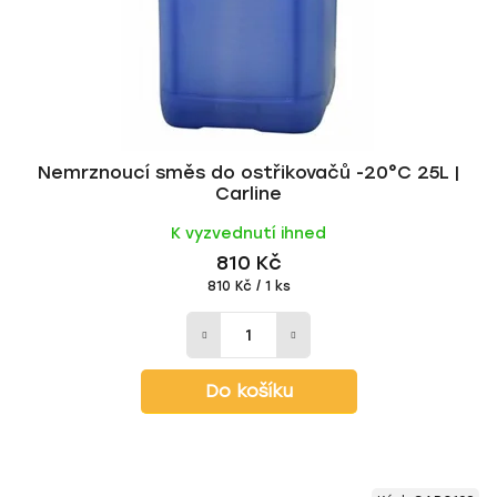
Nemrznoucí směs do ostřikovačů -20°C 25L |
Carline
K vyzvednutí ihned
810 Kč
Měrná
810 Kč / 1 ks
cena:
Do košíku