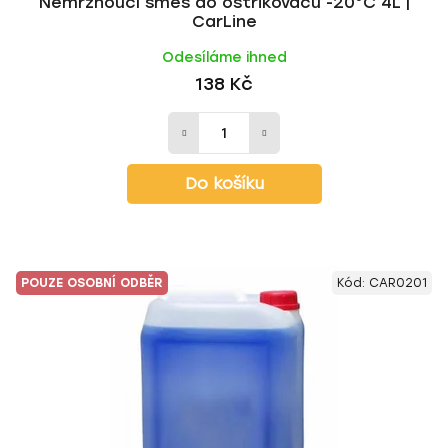
Nemrznoucí směs do ostřikovačů -20°C 4L |
CarLine
Odesíláme ihned
138 Kč
Do košíku
POUZE OSOBNÍ ODBĚR
Kód:
CAR0201