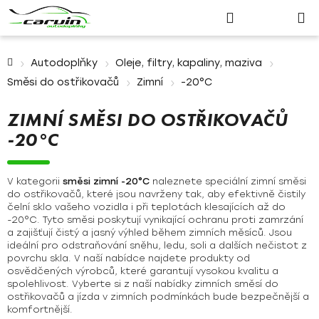
Nákupn
Přejít
Hledat
Přihlášení
na
košík
obsah
Domů
Autodoplňky
Oleje, filtry, kapaliny, maziva
Směsi do ostřikovačů
Zimní
-20°C
ZIMNÍ SMĚSI DO OSTŘIKOVAČŮ
-20°C
V kategorii
směsi zimní -20°C
naleznete speciální zimní směsi
do ostřikovačů, které jsou navrženy tak, aby efektivně čistily
čelní sklo vašeho vozidla i při teplotách klesajících až do
-20°C. Tyto směsi poskytují vynikající ochranu proti zamrzání
a zajišťují čistý a jasný výhled během zimních měsíců. Jsou
ideální pro odstraňování sněhu, ledu, soli a dalších nečistot z
povrchu skla. V naší nabídce najdete produkty od
osvědčených výrobců, které garantují vysokou kvalitu a
spolehlivost. Vyberte si z naší nabídky zimních směsí do
ostřikovačů a jízda v zimních podmínkách bude bezpečnější a
komfortnější.