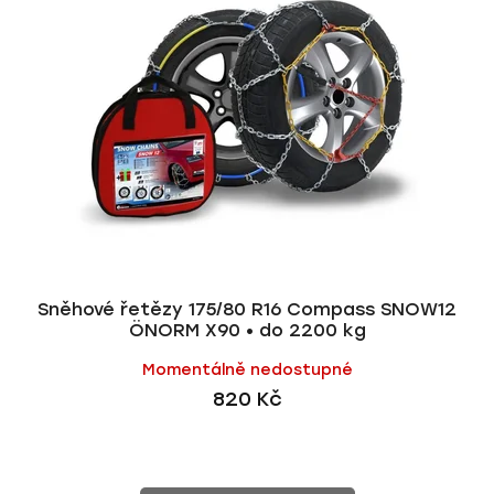
i
p
s
r
p
o
r
d
o
u
d
k
u
t
k
ů
t
ů
Sněhové řetězy 175/80 R16 Compass SNOW12
ÖNORM X90 • do 2200 kg
Momentálně nedostupné
820 Kč