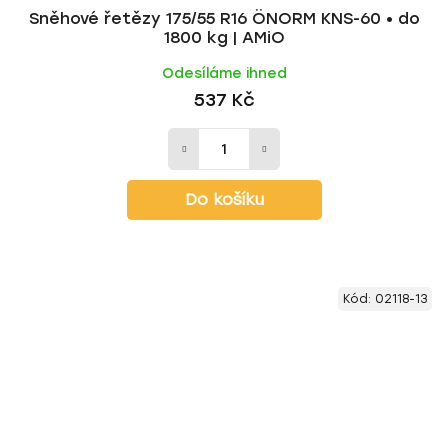
Sněhové řetězy 175/55 R16 ÖNORM KNS-60 • do
1800 kg | AMiO
Odesíláme ihned
537 Kč
Do košíku
Kód:
02118-13