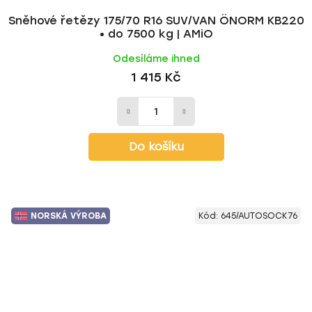
Sněhové řetězy 175/70 R16 SUV/VAN ÖNORM KB220
• do 7500 kg | AMiO
Odesíláme ihned
1 415 Kč
Do košíku
NORSKÁ VÝROBA
Kód:
645/AUTOSOCK76