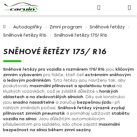
Nákupn
Přejít
Hledat
Přihlášení
na
košík
obsah
Domů
Autodoplňky
Zimní program
Sněhové řetězy
Sněhové řetězy R16
Sněhové řetězy 175/ R16
SNĚHOVÉ ŘETĚZY 175/ R16
Sněhové řetězy pro vozidla s rozměrem 175/ R16
jsou
klíčovým
zimním vybavením
pro řidiče, kteří čelí
extrémním sněhovým
a ledovým podmínkám
. Tyto řetězy jsou navrženy tak, aby
poskytovaly
maximální přilnavost a spolehlivou trakci
na
kluzkých vozovkách, což je zvláště důležité v
horských
oblastech a na zledovatělých silnicích
. Díky své konstrukci
jsou
snadno nasaditelné
a zaručují
bezpečnou jízdu
i při
náhlých změnách počasí.
Sněhové řetězy výrazně zvyšují
přilnavost zimních pneumatik
a pomáhají udržovat
stabilitu
vozidla na silnici
. Jsou důležitým automobilovým
příslušenstvím pro každého, kdo chce zajistit
maximální
bezpečnost na silnici během zimní sezóny
.