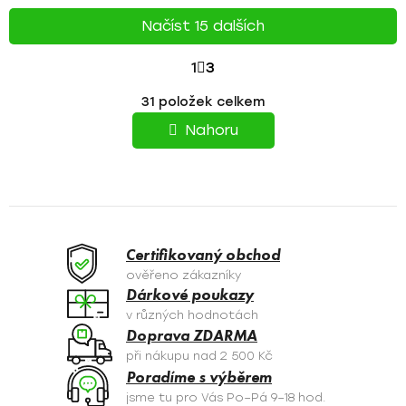
Načíst 15 dalších
S
1
3
T
O
31
položek celkem
v
R
l
Nahoru
á
Á
d
N
a
c
K
í
O
p
Certifikovaný obchod
r
V
ověřeno zákazníky
v
Dárkové poukazy
Á
k
v různých hodnotách
y
N
Doprava ZDARMA
v
při nákupu nad 2 500 Kč
Í
ý
Poradíme s výběrem
p
jsme tu pro Vás Po–Pá 9–18 hod.