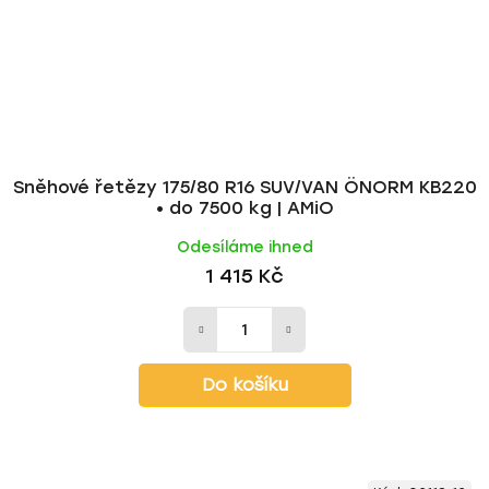
Sněhové řetězy 175/80 R16 SUV/VAN ÖNORM KB220
• do 7500 kg | AMiO
Odesíláme ihned
1 415 Kč
Do košíku