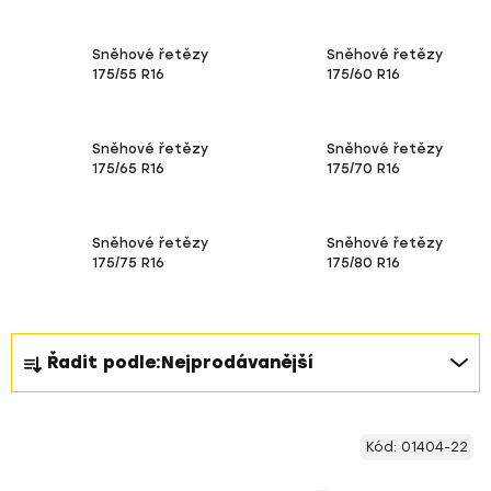
Sněhové řetězy
Sněhové řetězy
175/55 R16
175/60 R16
Sněhové řetězy
Sněhové řetězy
175/65 R16
175/70 R16
Sněhové řetězy
Sněhové řetězy
175/75 R16
175/80 R16
Ř
Řadit podle:
Nejprodávanější
a
z
V
e
Kód:
01404-22
ý
n
p
í