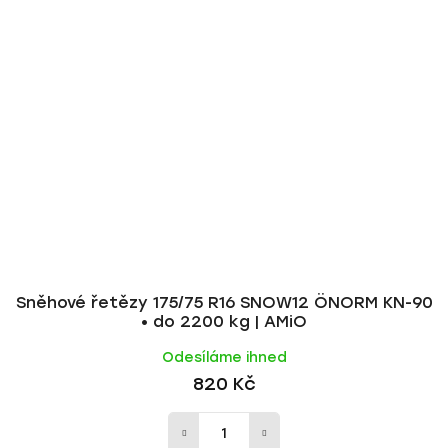
Sněhové řetězy 175/75 R16 SNOW12 ÖNORM KN-90
• do 2200 kg | AMiO
Odesíláme ihned
820 Kč