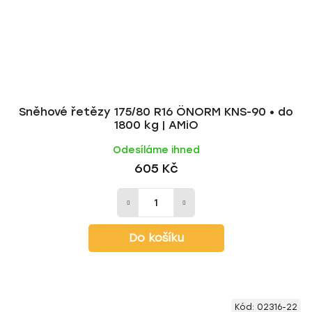
Sněhové řetězy 175/80 R16 ÖNORM KNS-90 • do
1800 kg | AMiO
Odesíláme ihned
605 Kč
Do košíku
Kód:
02316-22