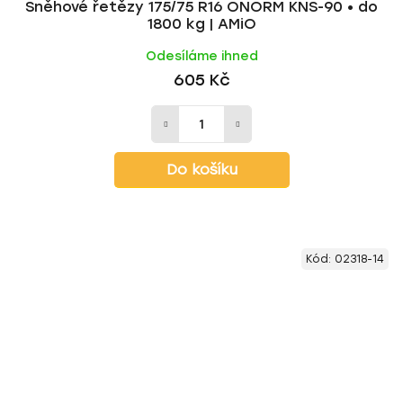
Sněhové řetězy 175/75 R16 ÖNORM KNS-90 • do
1800 kg | AMiO
Odesíláme ihned
605 Kč
Do košíku
Kód:
02318-14