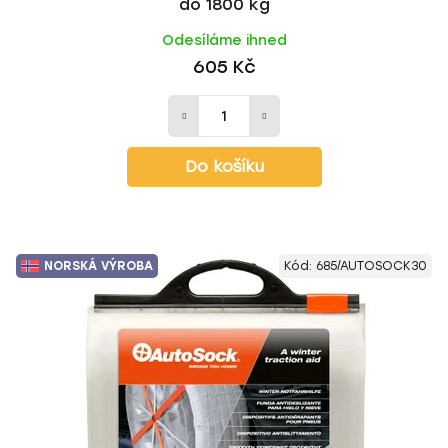
do 1800 kg
Odesíláme ihned
605 Kč
Do košíku
NORSKÁ VÝROBA
Kód:
685/AUTOSOCK30