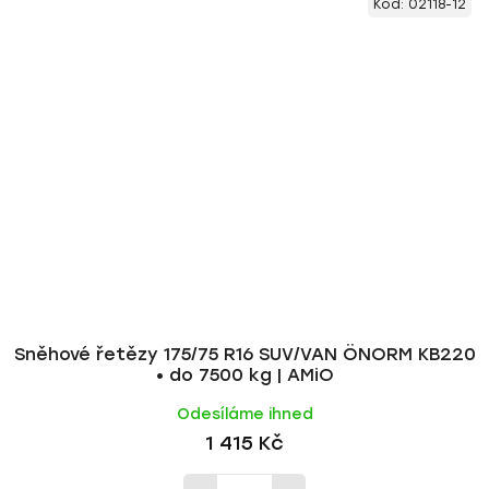
Kód:
02118-12
Sněhové řetězy 175/75 R16 SUV/VAN ÖNORM KB220
• do 7500 kg | AMiO
Odesíláme ihned
1 415 Kč