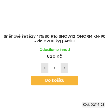
Sněhové řetězy 175/80 R16 SNOW12 ÖNORM KN-90
• do 2200 kg | AMiO
Odesíláme ihned
820 Kč
Do košíku
Kód:
02114-21