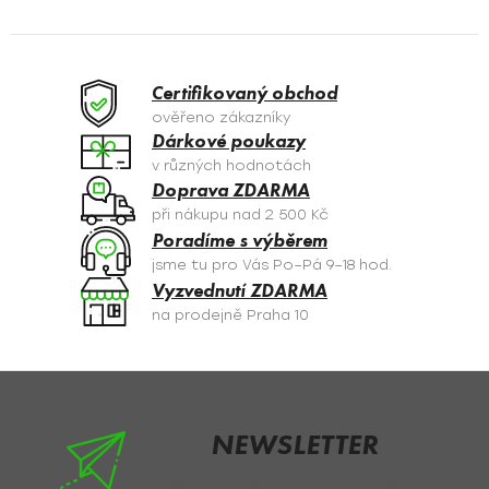
l
á
d
a
Certifikovaný obchod
c
ověřeno zákazníky
í
Dárkové poukazy
p
v různých hodnotách
r
Doprava ZDARMA
v
při nákupu nad 2 500 Kč
k
Poradíme s výběrem
y
jsme tu pro Vás Po–Pá 9–18 hod.
v
Vyzvednutí ZDARMA
ý
na prodejně Praha 10
p
i
s
Z
u
á
p
NEWSLETTER
a
Nezmeškejte žádné novinky či slevy!