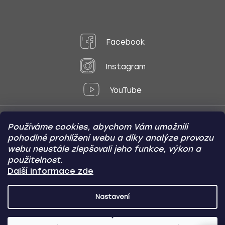
Facebook
Instagram
YouTube
Používáme cookies, abychom Vám umožnili
Způsoby platby:
pohodlné prohlížení webu a díky analýze provozu
Online
Převod
Dobírka
webu neustále zlepšovali jeho funkce, výkon a
použitelnost.
Způsoby dopravy:
Další informace zde
Nastavení
CARVIN AUTODOPLŇKY
Copyright (c) 2012 -
2026
- Všechna