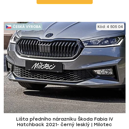
ČESKÁ VÝROBA
Kód:
4 505 04
Lišta předního nárazníku Škoda Fabia IV
Hatchback 2021- černý lesklý | Milotec