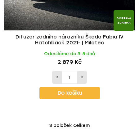
DOPRAVA
ZDARMA
Difuzor zadního nárazníku Škoda Fabia IV
Hatchback 2021- | Milotec
Odesíláme do 3-5 dnů
2 879 Kč
Do košíku
3
položek celkem
O
v