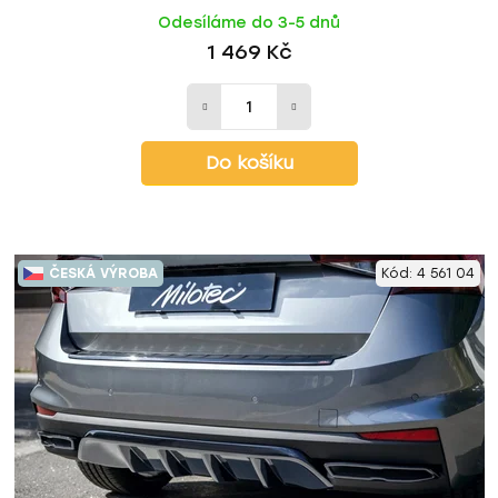
Odesíláme do 3-5 dnů
1 469 Kč
Do košíku
ČESKÁ VÝROBA
Kód:
4 561 04