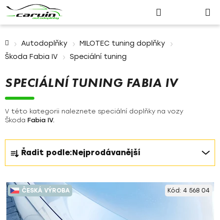
Nákupn
Přejít
Hledat
Přihlášení
na
košík
obsah
Domů
Autodoplňky
MILOTEC tuning doplňky
Škoda Fabia IV
Speciální tuning
SPECIÁLNÍ TUNING FABIA IV
V této kategorii naleznete speciální doplňky na vozy
Škoda
Fabia IV.
Ř
Řadit podle:
Nejprodávanější
a
z
V
e
ČESKÁ VÝROBA
Kód:
4 568 04
ý
n
p
í