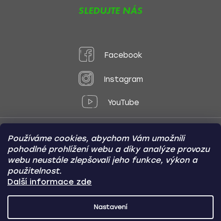
SLEDUJTE NÁS
Facebook
Instagram
YouTube
Používáme cookies, abychom Vám umožnili
Způsoby platby:
pohodlné prohlížení webu a díky analýze provozu
Online
Převod
Dobírka
webu neustále zlepšovali jeho funkce, výkon a
použitelnost.
Způsoby dopravy:
Další informace zde
Nastavení