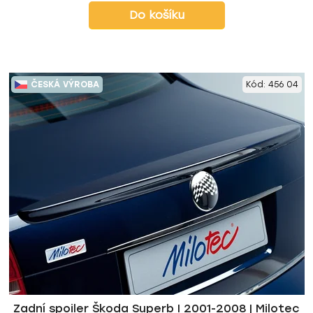
Do košíku
ČESKÁ VÝROBA
Kód:
456 04
Zadní spoiler Škoda Superb I 2001-2008 | Milotec