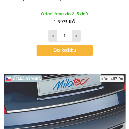
Odesíláme do 3-5 dnů
1 979 Kč
Do košíku
ČESKÁ VÝROBA
Kód:
457 06