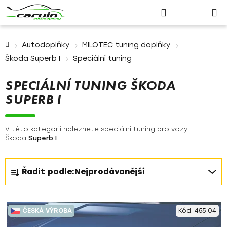
Nákupn
Přejít
Hledat
Přihlášení
na
košík
obsah
Domů
Autodoplňky
MILOTEC tuning doplňky
Škoda Superb I
Speciální tuning
SPECIÁLNÍ TUNING ŠKODA
SUPERB I
V této kategorii naleznete speciální tuning pro vozy
Škoda
Superb I
.
Ř
Řadit podle:
Nejprodávanější
a
z
V
e
ČESKÁ VÝROBA
Kód:
455 04
ý
n