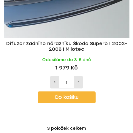
Difuzor zadního nárazníku Škoda Superb I 2002-
2008 | Milotec
Odesíláme do 3-5 dnů
1 979 Kč
Do košíku
3
položek celkem
O