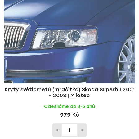
p
í
i
p
s
r
p
o
r
d
o
u
d
k
u
t
k
ů
t
ů
Kryty světlometů (mračítka) Škoda Superb I 2001
- 2008 | Milotec
Odesíláme do 3-5 dnů
979 Kč