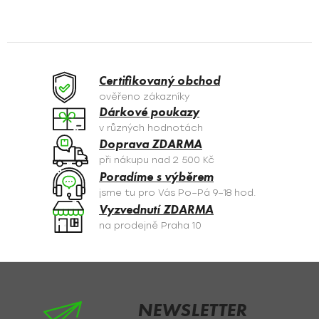
v
l
á
d
a
Certifikovaný obchod
c
ověřeno zákazníky
í
Dárkové poukazy
p
v různých hodnotách
r
Doprava ZDARMA
v
při nákupu nad 2 500 Kč
k
Poradíme s výběrem
y
jsme tu pro Vás Po–Pá 9–18 hod.
v
Vyzvednutí ZDARMA
ý
na prodejně Praha 10
p
i
s
Z
u
á
p
NEWSLETTER