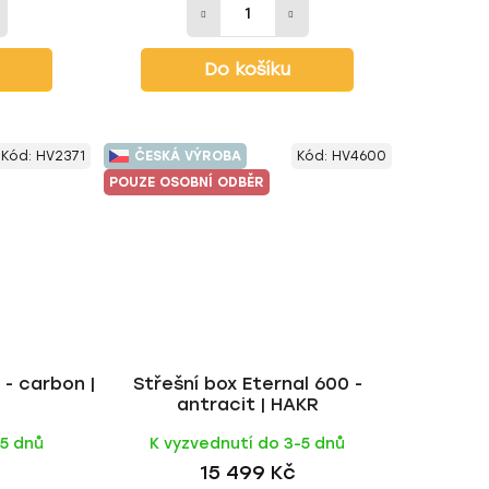
Do košíku
Kód:
HV2371
ČESKÁ VÝROBA
Kód:
HV4600
POUZE OSOBNÍ ODBĚR
 - carbon |
Střešní box Eternal 600 -
antracit | HAKR
-5 dnů
K vyzvednutí do 3-5 dnů
15 499 Kč