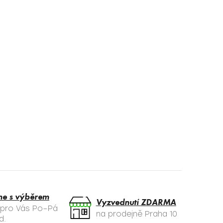
me s výběrem
Vyzvednutí ZDARMA
 pro Vás Po–Pá
na prodejně Praha 10
d.