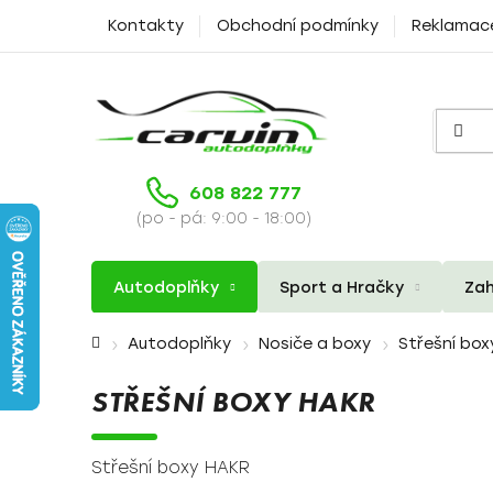
Přejít
Kontakty
Obchodní podmínky
Reklamac
na
obsah
608 822 777
(po - pá: 9:00 - 18:00)
Autodoplňky
Sport a Hračky
Zah
Domů
Autodoplňky
Nosiče a boxy
Střešní box
STŘEŠNÍ BOXY HAKR
Střešní boxy HAKR