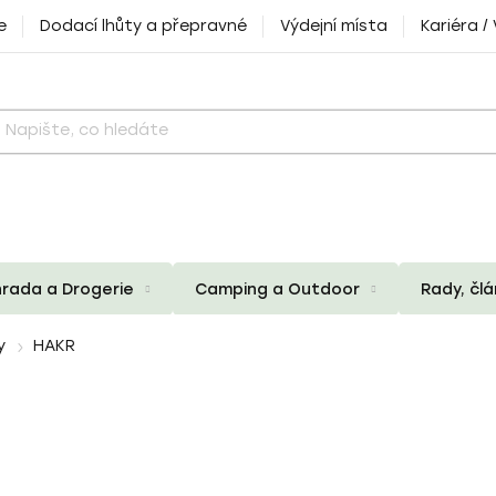
e
Dodací lhůty a přepravné
Výdejní místa
Kariéra /
rada a Drogerie
Camping a Outdoor
Rady, čl
y
HAKR