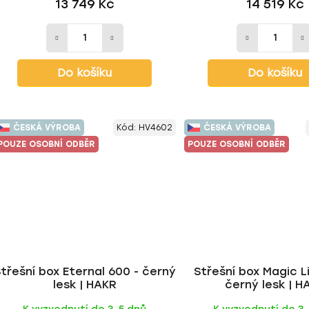
13 749 Kč
14 519 Kč
Do košíku
Do košíku
ČESKÁ VÝROBA
Kód:
HV4602
ČESKÁ VÝROBA
POUZE OSOBNÍ ODBĚR
POUZE OSOBNÍ ODBĚR
třešní box Eternal 600 - černý
Střešní box Magic L
lesk | HAKR
černý lesk | H