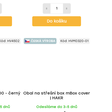
Do košíku
Kód:
HV4502
ČESKÁ VÝROBA
Kód:
HVM0320-01
00 - černý
Obal na střešní box mBox cover
| HAKR
-5 dnů
Odesíláme do 3-5 dnů