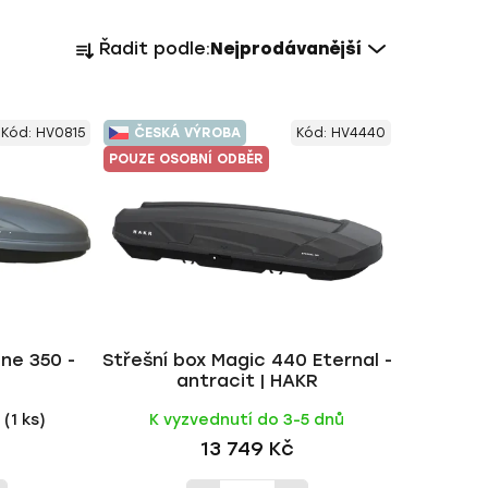
Ř
Řadit podle:
Nejprodávanější
a
z
e
Kód:
HV0815
ČESKÁ VÝROBA
Kód:
HV4440
n
POUZE OSOBNÍ ODBĚR
í
p
r
o
d
u
k
ine 350 -
Střešní box Magic 440 Eternal -
t
R
antracit | HAKR
ů
d
(1 ks)
K vyzvednutí do 3-5 dnů
13 749 Kč