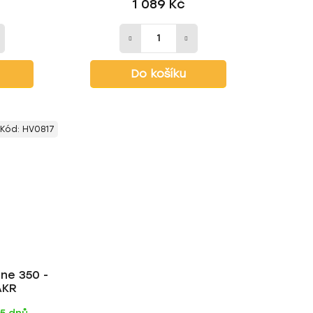
1 089 Kč
Do košíku
Kód:
HV0817
ine 350 -
AKR