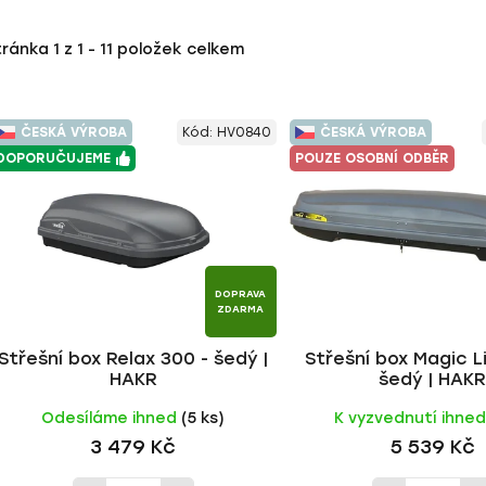
tránka
1
z
1
-
11
položek celkem
ČESKÁ VÝROBA
Kód:
HV0840
ČESKÁ VÝROBA
DOPORUČUJEME
POUZE OSOBNÍ ODBĚR
DOPRAVA
ZDARMA
Střešní box Relax 300 - šedý |
Střešní box Magic L
HAKR
šedý | HAK
Odesíláme ihned
(5 ks)
K vyzvednutí ihne
3 479 Kč
5 539 Kč