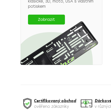
klasické, 3D, moto, USA s vlastním
potiskem
Zobrazit
Certifikovaný obchod
Dárkové
ověřeno zákazníky
v různý