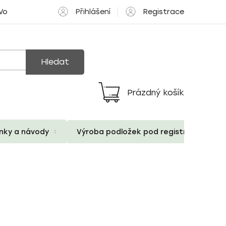
Přihlášení
Registrace
 Volné pozice
Hledat
Prázdný košík
Nákupní
košík
ánky a návody
Výroba podložek pod registrační znač