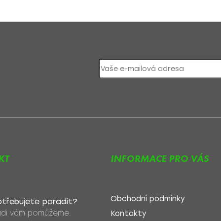
nky či slevy!
Přihlášením souh
KT
INFORMACE PRO VÁS
Obchodní podmínky
třebujete poradit?
di vám pomůžeme.
Kontakty