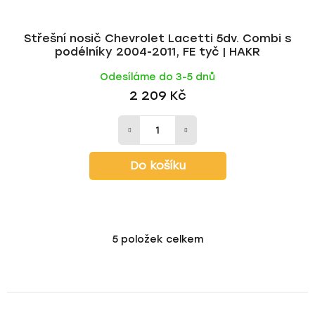
Střešní nosič Chevrolet Lacetti 5dv. Combi s
podélníky 2004-2011, FE tyč | HAKR
Odesíláme do 3-5 dnů
2 209 Kč
Do košíku
5
položek celkem
O
v
l
á
d