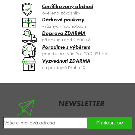
a
Certifikovaný obchod
c
ověřeno zákazníky
í
Dárkové poukazy
p
v různých hodnotách
r
Doprava ZDARMA
v
při nákupu nad 2 500 Kč
k
Poradíme s výběrem
y
jsme tu pro Vás Po–Pá 9–18 hod.
v
Vyzvednutí ZDARMA
ý
na prodejně Praha 10
p
i
s
Z
u
á
p
NEWSLETTER
a
Nezmeškejte žádné novinky či slevy!
t
Přihlásit se
í
Přihlášením souhlasíte se
zpracováním osobních údajů
.