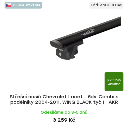
V
e
ČESKÁ VÝROBA
Kód:
ANHCHE045
ý
n
p
í
i
p
s
r
p
o
r
d
o
u
d
k
u
t
k
ů
t
DOPRAVA
ZDARMA
ů
Střešní nosič Chevrolet Lacetti 5dv. Combi s
podélníky 2004-2011, WING BLACK tyč | HAKR
Odesíláme do 3-5 dnů
3 259 Kč