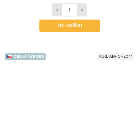
Do košíku
ČESKÁ VÝROBA
Kód:
ANHCHE041