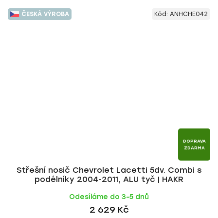
ČESKÁ VÝROBA
Kód:
ANHCHE042
DOPRAVA
ZDARMA
Střešní nosič Chevrolet Lacetti 5dv. Combi s
podélníky 2004-2011, ALU tyč | HAKR
Odesíláme do 3-5 dnů
2 629 Kč