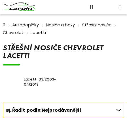
Nákupn
Přejít
Hledat
Přihlášení
na
košík
obsah
Domů
Autodoplňky
Nosiče a boxy
Střešní nosiče
Chevrolet
Lacetti
STŘEŠNÍ NOSIČE CHEVROLET
LACETTI
Lacetti 03/2003-
04/2013
Ř
Řadit podle:
Nejprodávanější
a
z