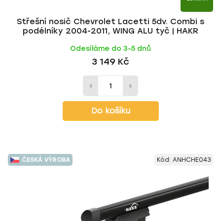
Střešní nosič Chevrolet Lacetti 5dv. Combi s
podélníky 2004-2011, WING ALU tyč | HAKR
Odesíláme do 3-5 dnů
3 149 Kč
Do košíku
ČESKÁ VÝROBA
Kód:
ANHCHE043