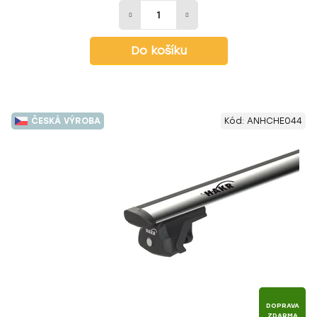
Do košíku
ČESKÁ VÝROBA
Kód:
ANHCHE044
DOPRAVA
ZDARMA