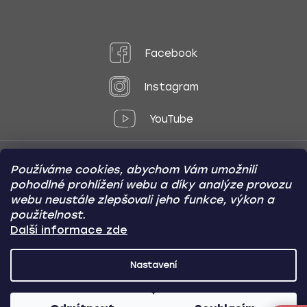
Facebook
Instagram
YouTube
Používáme cookies, abychom Vám umožnili
Způsoby platby:
pohodlné prohlížení webu a díky analýze provozu
Online
Převod
Dobírka
webu neustále zlepšovali jeho funkce, výkon a
použitelnost.
Způsoby dopravy:
Další informace zde
Nastavení
CARVIN AUTODOPLŇKY
Copyright (c) 2012 -
2026
- Všechna
práva vyhrazena