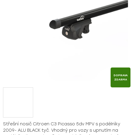
hvězdiček.
DOPRAVA
ZDARMA
Střešní nosič Citroen C3 Picasso 5dv MPV s podélníky
2009- ALU BLACK tyč. Vhodný pro vozy s upnutím na