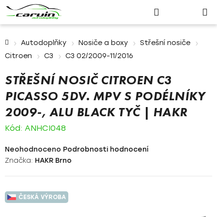
Nákupn
Přejít
Hledat
Přihlášení
na
košík
obsah
Domů
Autodoplňky
Nosiče a boxy
Střešní nosiče
Citroen
C3
C3 02/2009-11/2016
STŘEŠNÍ NOSIČ CITROEN C3
PICASSO 5DV. MPV S PODÉLNÍKY
2009-, ALU BLACK TYČ | HAKR
Kód:
ANHCI048
Průměrné
Neohodnoceno
Podrobnosti hodnocení
hodnocení
Značka:
HAKR Brno
produktu
je
0,0
ČESKÁ VÝROBA
z
5