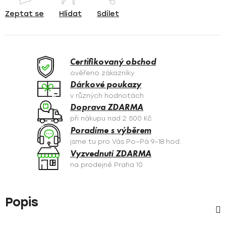
Zeptat se
Hlídat
Sdílet
Certifikovaný obchod
ověřeno zákazníky
Dárkové poukazy
v různých hodnotách
Doprava ZDARMA
při nákupu nad 2 500 Kč
Poradíme s výběrem
jsme tu pro Vás Po–Pá 9–18 hod.
Vyzvednutí ZDARMA
na prodejně Praha 10
Popis