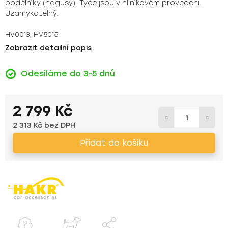
podélníky (hagusy). Tyče jsou v hliníkovém provedení.
Uzamykatelný.
HV0013, HV5015
Zobrazit detailní popis
Odesíláme do 3-5 dnů
2 799 Kč
2 313 Kč bez DPH
Měrná cena:
Přidat do košíku