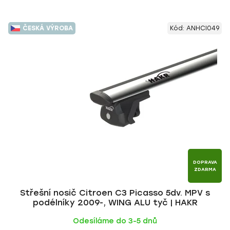
ČESKÁ VÝROBA
Kód:
ANHCI049
DOPRAVA
ZDARMA
Střešní nosič Citroen C3 Picasso 5dv. MPV s
podélníky 2009-, WING ALU tyč | HAKR
Odesíláme do 3-5 dnů