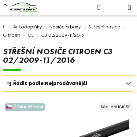
Nákupn
Přejít
Hledat
Přihlášení
na
košík
obsah
Domů
Autodoplňky
Nosiče a boxy
Střešní nosiče
Citroen
C3
C3 02/2009-11/2016
STŘEŠNÍ NOSIČE CITROEN C3
02/2009-11/2016
Ř
Řadit podle:
Nejprodávanější
a
z
V
e
ČESKÁ VÝROBA
Kód:
ANHCI050
ý
n
p
í
i
p
s
r