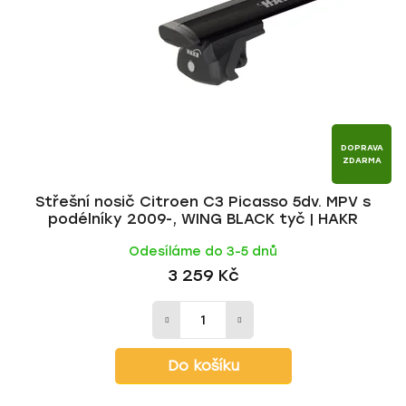
p
o
r
d
o
u
d
k
u
t
k
ů
t
DOPRAVA
ZDARMA
ů
Střešní nosič Citroen C3 Picasso 5dv. MPV s
podélníky 2009-, WING BLACK tyč | HAKR
Odesíláme do 3-5 dnů
3 259 Kč
Do košíku