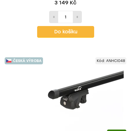
3 149 Kč
Do košíku
ČESKÁ VÝROBA
Kód:
ANHCI048