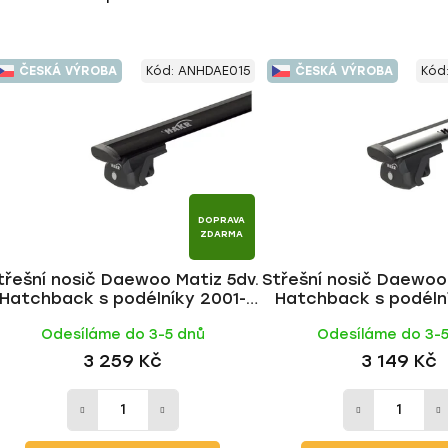
ČESKÁ VÝROBA
Kód:
ANHDAE015
ČESKÁ VÝROBA
Kód
DOPRAVA
ZDARMA
třešní nosič Daewoo Matiz 5dv.
Střešní nosič Daewoo 
Hatchback s podélníky 2001-
Hatchback s podéln
2005, WING BLACK tyč | HAKR
2005, WING ALU ty
Odesíláme do 3-5 dnů
Odesíláme do 3-
3 259 Kč
3 149 Kč