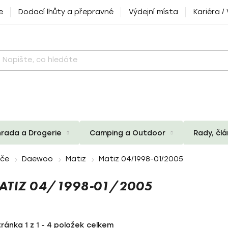
e
Dodací lhůty a přepravné
Výdejní místa
Kariéra /
rada a Drogerie
Camping a Outdoor
Rady, čl
iče
Daewoo
Matiz
Matiz 04/1998-01/2005
ATIZ 04/1998-01/2005
tránka
1
z
1
-
4
položek celkem