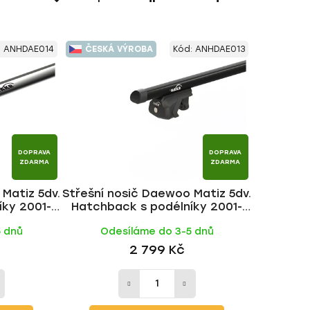
a
z
e
:
ANHDAE014
ČESKÁ VÝROBA
Kód:
ANHDAE013
n
í
p
r
o
d
DOPRAVA
DOPRAVA
u
ZDARMA
ZDARMA
k
Matiz 5dv.
Střešní nosič Daewoo Matiz 5dv.
t
íky 2001-
Hatchback s podélníky 2001-
ů
č | HAKR
2005, ALU BLACK tyč | HAKR
5 dnů
Odesíláme do 3-5 dnů
2 799 Kč