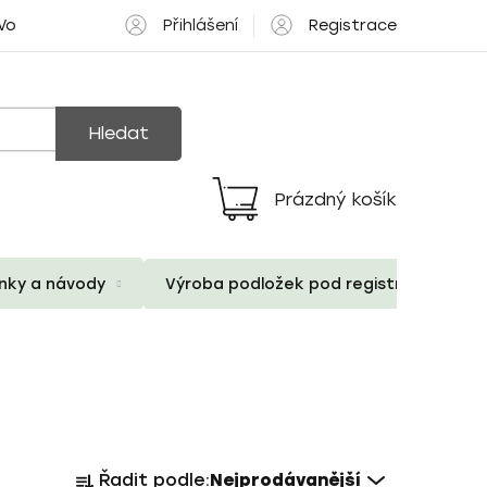
Přihlášení
Registrace
 Volné pozice
Hledat
Prázdný košík
Nákupní
košík
ánky a návody
Výroba podložek pod registrační znač
Ř
Řadit podle:
Nejprodávanější