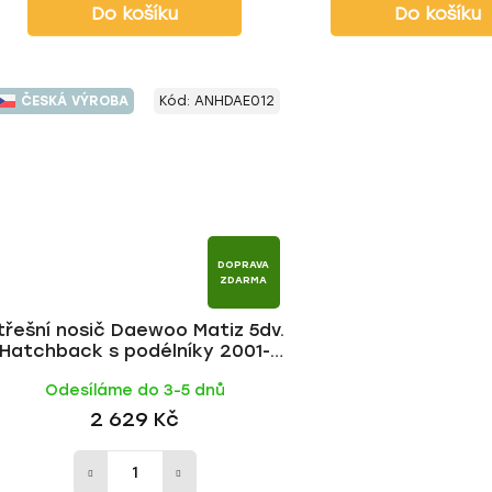
Do košíku
Do košíku
ČESKÁ VÝROBA
Kód:
ANHDAE012
DOPRAVA
ZDARMA
třešní nosič Daewoo Matiz 5dv.
Hatchback s podélníky 2001-
2005, ALU tyč | HAKR
Odesíláme do 3-5 dnů
2 629 Kč