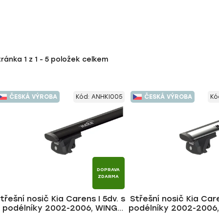
tránka
1
z
1
-
5
položek celkem
ČESKÁ VÝROBA
Kód:
ANHKI005
ČESKÁ VÝROBA
Kó
DOPRAVA
ZDARMA
třešní nosič Kia Carens I 5dv. s
Střešní nosič Kia Care
podélníky 2002-2006, WING
podélníky 2002-2006
BLACK tyč | HAKR
tyč | HAKR