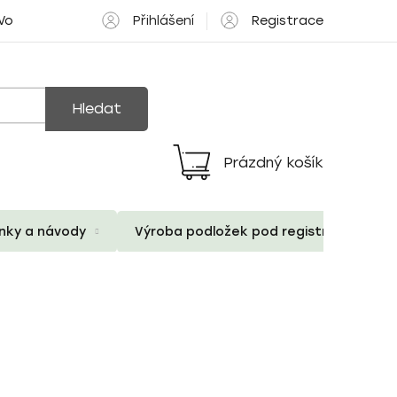
Přihlášení
Registrace
 Volné pozice
Hledat
Prázdný košík
Nákupní
košík
ánky a návody
Výroba podložek pod registrační znač