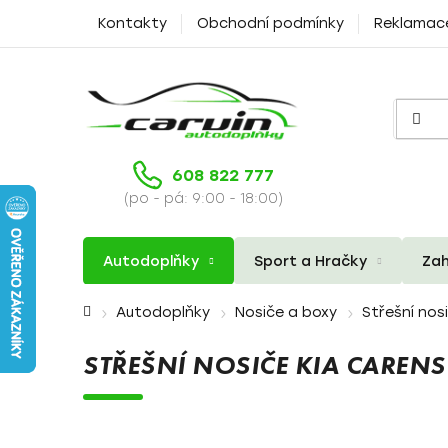
Přejít
Kontakty
Obchodní podmínky
Reklamac
na
obsah
608 822 777
(po - pá: 9:00 - 18:00)
Autodoplňky
Sport a Hračky
Zah
Domů
Autodoplňky
Nosiče a boxy
Střešní nos
STŘEŠNÍ NOSIČE KIA CARENS