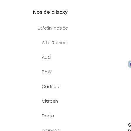
t
ů
Nosiče a boxy
Střešní nosiče
Alfa Romeo
Audi
BMW
Cadillac
Citroen
Dacia
S
p
Daewoo