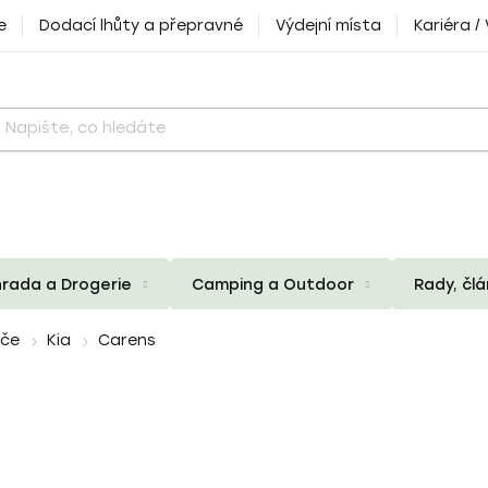
e
Dodací lhůty a přepravné
Výdejní místa
Kariéra /
rada a Drogerie
Camping a Outdoor
Rady, čl
iče
Kia
Carens