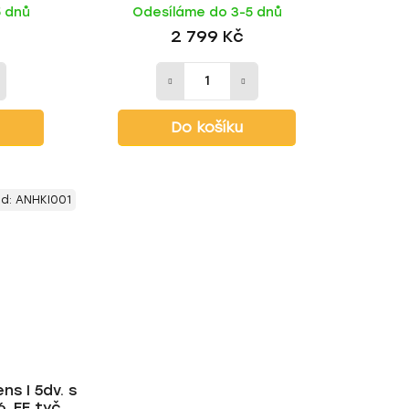
5 dnů
Odesíláme do 3-5 dnů
2 799 Kč
Do košíku
ód:
ANHKI001
ns I 5dv. s
 FE tyč |