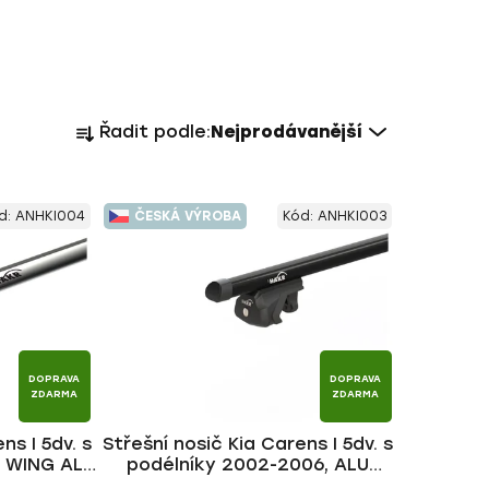
Ř
Řadit podle:
Nejprodávanější
a
z
e
d:
ANHKI004
ČESKÁ VÝROBA
Kód:
ANHKI003
n
í
p
r
o
d
DOPRAVA
DOPRAVA
u
ZDARMA
ZDARMA
k
ns I 5dv. s
Střešní nosič Kia Carens I 5dv. s
t
, WING ALU
podélníky 2002-2006, ALU
ů
BLACK tyč | HAKR