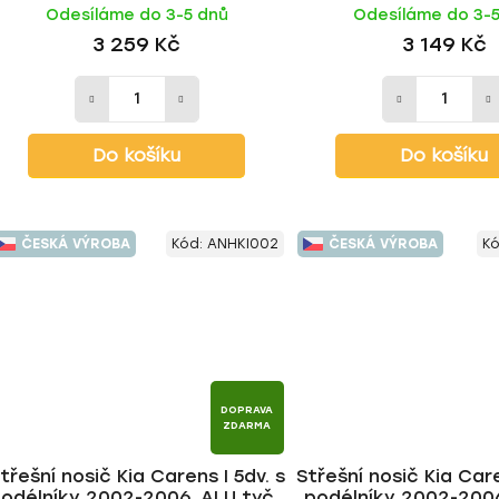
Odesíláme do 3-5 dnů
Odesíláme do 3-
3 259 Kč
3 149 Kč
Do košíku
Do košíku
ČESKÁ VÝROBA
Kód:
ANHKI002
ČESKÁ VÝROBA
K
DOPRAVA
ZDARMA
třešní nosič Kia Carens I 5dv. s
Střešní nosič Kia Care
odélníky 2002-2006, ALU tyč |
podélníky 2002-2006,