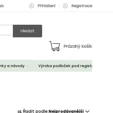
Přihlášení
Registrace
 Volné pozice
Hledat
Prázdný košík
Nákupní
košík
ánky a návody
Výroba podložek pod registrační znač
Ř
Řadit podle:
Nejprodávanější