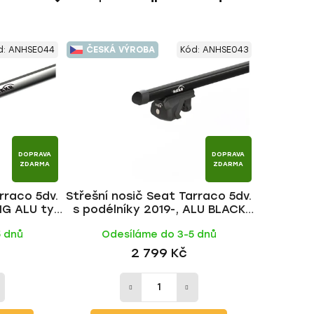
a
z
e
d:
ANHSE044
ČESKÁ VÝROBA
Kód:
ANHSE043
n
í
p
r
o
d
DOPRAVA
DOPRAVA
u
ZDARMA
ZDARMA
k
rraco 5dv.
Střešní nosič Seat Tarraco 5dv.
t
NG ALU tyč
s podélníky 2019-, ALU BLACK
ů
tyč | HAKR
5 dnů
Odesíláme do 3-5 dnů
2 799 Kč