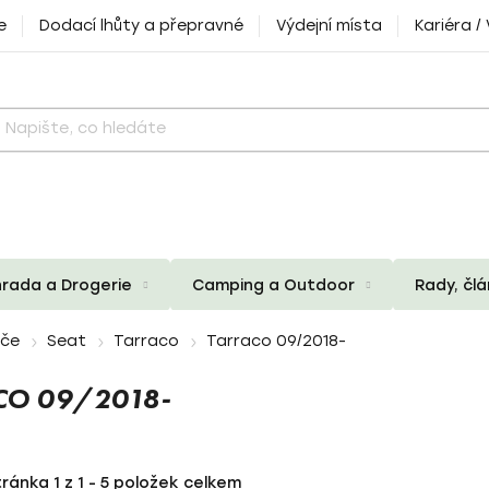
e
Dodací lhůty a přepravné
Výdejní místa
Kariéra /
rada a Drogerie
Camping a Outdoor
Rady, čl
iče
Seat
Tarraco
Tarraco 09/2018-
CO 09/2018-
tránka
1
z
1
-
5
položek celkem