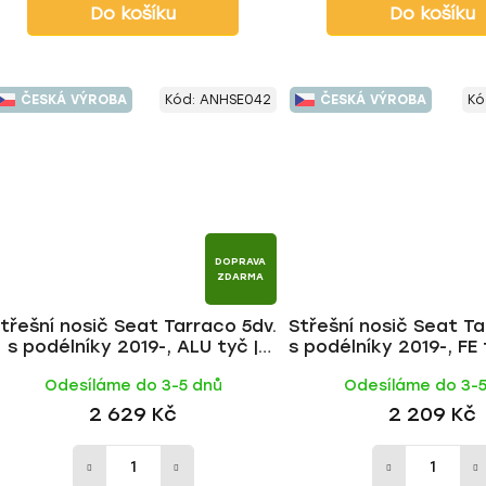
Do košíku
Do košíku
ČESKÁ VÝROBA
Kód:
ANHSE042
ČESKÁ VÝROBA
Kó
DOPRAVA
ZDARMA
třešní nosič Seat Tarraco 5dv.
Střešní nosič Seat Ta
s podélníky 2019-, ALU tyč |
s podélníky 2019-, FE
HAKR
Odesíláme do 3-5 dnů
Odesíláme do 3-
2 629 Kč
2 209 Kč