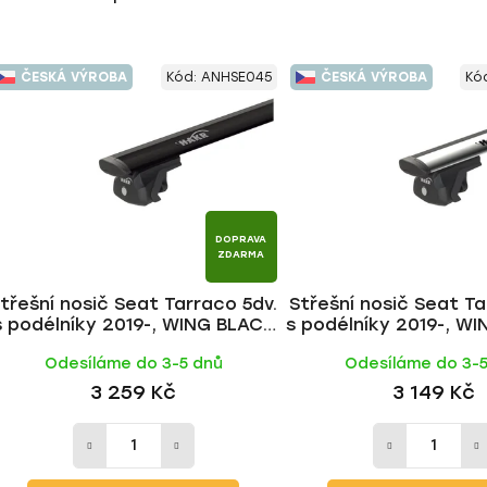
ČESKÁ VÝROBA
Kód:
ANHSE045
ČESKÁ VÝROBA
Kó
DOPRAVA
ZDARMA
třešní nosič Seat Tarraco 5dv.
Střešní nosič Seat Ta
s podélníky 2019-, WING BLACK
s podélníky 2019-, WI
tyč | HAKR
| HAKR
Odesíláme do 3-5 dnů
Odesíláme do 3-
3 259 Kč
3 149 Kč