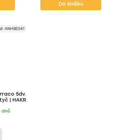
Do košíku
d:
ANHSE041
rraco 5dv.
 tyč | HAKR
5 dnů