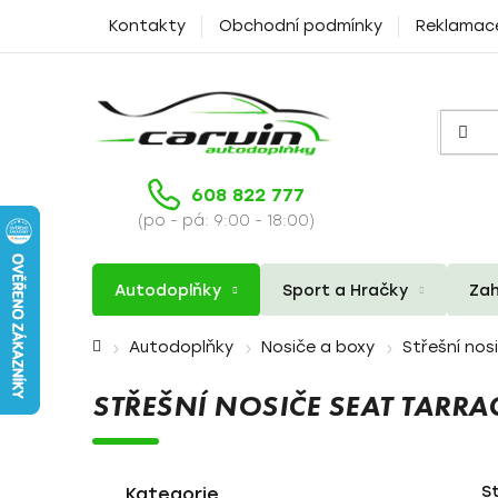
Přejít
Kontakty
Obchodní podmínky
Reklamac
na
obsah
608 822 777
(po - pá: 9:00 - 18:00)
Autodoplňky
Sport a Hračky
Zah
Domů
Autodoplňky
Nosiče a boxy
Střešní nos
STŘEŠNÍ NOSIČE SEAT TARRA
P
K
Přeskočit
S
a