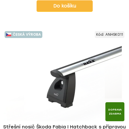
Do košíku
ČESKÁ VÝROBA
Kód:
ANHSK011
DOPRAVA
ZDARMA
Střešní nosič Škoda Fabia I Hatchback s přípravou