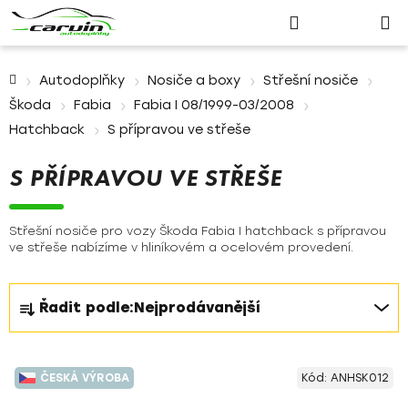
Nákupn
Přejít
Hledat
Přihlášení
na
košík
obsah
Domů
Autodoplňky
Nosiče a boxy
Střešní nosiče
Škoda
Fabia
Fabia I 08/1999-03/2008
Hatchback
S přípravou ve střeše
S PŘÍPRAVOU VE STŘEŠE
Střešní nosiče pro vozy Škoda Fabia I hatchback s přípravou
ve střeše nabízíme v hliníkovém a ocelovém provedení.
Ř
Řadit podle:
Nejprodávanější
a
z
V
e
ČESKÁ VÝROBA
Kód:
ANHSK012
ý
n