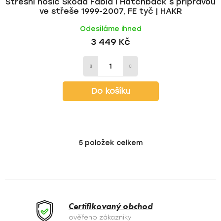
Střešní nosič Škoda Fabia I Hatchback s přípravou
ve střeše 1999-2007, FE tyč | HAKR
Odesíláme ihned
3 449 Kč
Do košíku
5
položek celkem
O
v
l
á
d
a
Certifikovaný obchod
c
ověřeno zákazníky