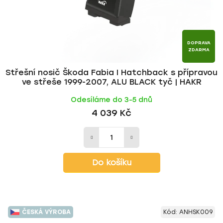
DOPRAVA
ZDARMA
Střešní nosič Škoda Fabia I Hatchback s přípravou
ve střeše 1999-2007, ALU BLACK tyč | HAKR
Odesíláme do 3-5 dnů
4 039 Kč
Do košíku
ČESKÁ VÝROBA
Kód:
ANHSK009