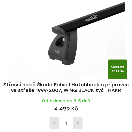
p
í
i
p
s
r
p
o
r
d
o
u
d
k
u
t
k
ů
t
DOPRAVA
ZDARMA
ů
Střešní nosič Škoda Fabia I Hatchback s přípravou
ve střeše 1999-2007, WING BLACK tyč | HAKR
Odesíláme do 3-5 dnů
4 499 Kč