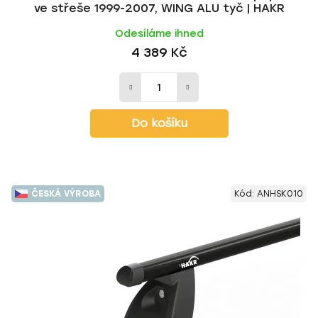
ve střeše 1999-2007, WING ALU tyč | HAKR
Odesíláme ihned
4 389 Kč
Do košíku
ČESKÁ VÝROBA
Kód:
ANHSK010