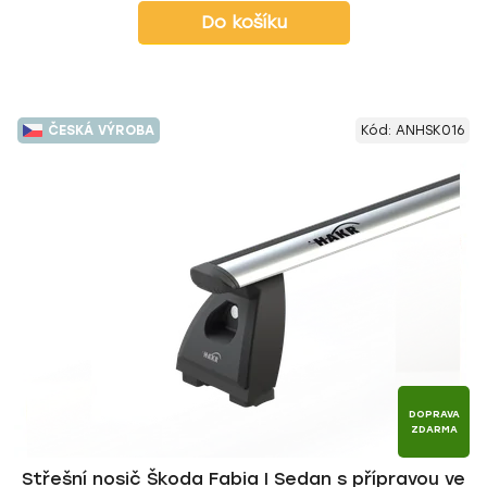
Do košíku
ČESKÁ VÝROBA
Kód:
ANHSK016
DOPRAVA
ZDARMA
Střešní nosič Škoda Fabia I Sedan s přípravou ve