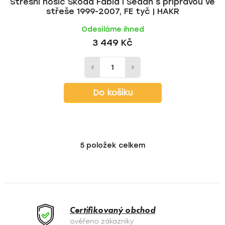
Střešní nosič Škoda Fabia I Sedan s přípravou ve
střeše 1999-2007, FE tyč | HAKR
Odesíláme ihned
3 449 Kč
Do košíku
5
položek celkem
O
v
l
á
d
a
Certifikovaný obchod
c
ověřeno zákazníky