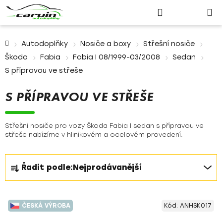
Nákupn
Přejít
Hledat
Přihlášení
na
košík
obsah
Domů
Autodoplňky
Nosiče a boxy
Střešní nosiče
Škoda
Fabia
Fabia I 08/1999-03/2008
Sedan
S přípravou ve střeše
S PŘÍPRAVOU VE STŘEŠE
Střešní nosiče pro vozy Škoda Fabia I sedan s přípravou ve
střeše nabízíme v hliníkovém a ocelovém provedení.
Ř
Řadit podle:
Nejprodávanější
a
z
V
e
ČESKÁ VÝROBA
Kód:
ANHSK017
ý
n