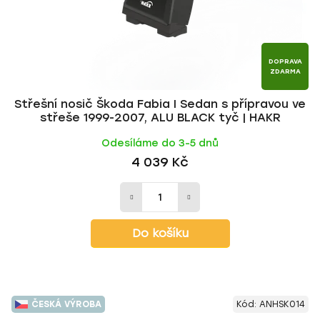
DOPRAVA
ZDARMA
Střešní nosič Škoda Fabia I Sedan s přípravou ve
střeše 1999-2007, ALU BLACK tyč | HAKR
Odesíláme do 3-5 dnů
4 039 Kč
Do košíku
ČESKÁ VÝROBA
Kód:
ANHSK014