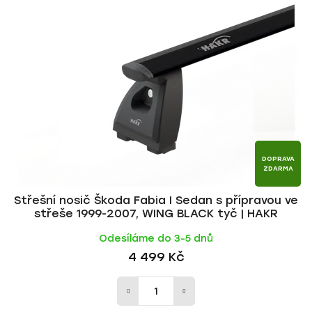
p
í
i
p
s
r
p
o
r
d
o
u
d
k
u
t
k
ů
t
DOPRAVA
ZDARMA
ů
Střešní nosič Škoda Fabia I Sedan s přípravou ve
střeše 1999-2007, WING BLACK tyč | HAKR
Odesíláme do 3-5 dnů
4 499 Kč