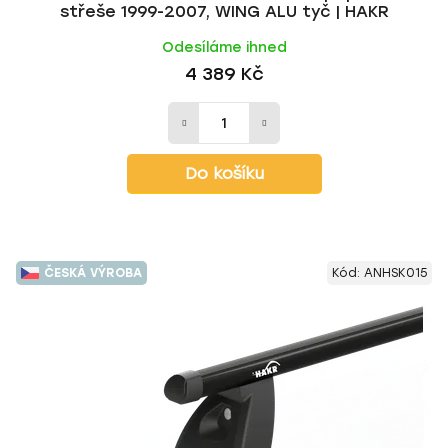
střeše 1999-2007, WING ALU tyč | HAKR
Odesíláme ihned
4 389 Kč
Do košíku
ČESKÁ VÝROBA
Kód:
ANHSK015