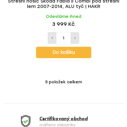
Střešní nosič Škoda Fabia II Combi pod střešní
lem 2007-2014, ALU tyč | HAKR
Odesíláme ihned
3 999 Kč
Do košíku
5
položek celkem
O
v
l
á
d
a
Certifikovaný obchod
c
ověřeno zákazníky