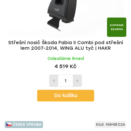
DOPRAVA
ZDARMA
Střešní nosič Škoda Fabia II Combi pod střešní
lem 2007-2014, WING ALU tyč | HAKR
Odesíláme ihned
4 519 Kč
Do košíku
ČESKÁ VÝROBA
Kód:
ANHSK026