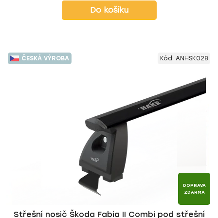
Do košíku
ČESKÁ VÝROBA
Kód:
ANHSK028
DOPRAVA
ZDARMA
Střešní nosič Škoda Fabia II Combi pod střešní