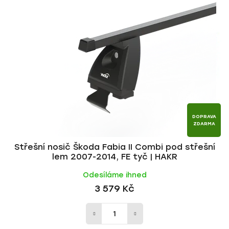
p
í
i
p
s
r
p
o
r
d
o
u
d
k
u
t
k
ů
t
DOPRAVA
ZDARMA
ů
Střešní nosič Škoda Fabia II Combi pod střešní
lem 2007-2014, FE tyč | HAKR
Odesíláme ihned
3 579 Kč