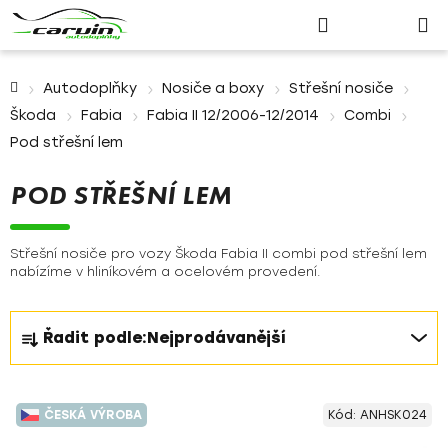
Nákupn
Přejít
Hledat
Přihlášení
na
košík
obsah
Domů
Autodoplňky
Nosiče a boxy
Střešní nosiče
Škoda
Fabia
Fabia II 12/2006-12/2014
Combi
Pod střešní lem
POD STŘEŠNÍ LEM
Střešní nosiče pro vozy Škoda Fabia II combi pod střešní lem
nabízíme v hliníkovém a ocelovém provedení.
Ř
Řadit podle:
Nejprodávanější
a
z
V
e
ČESKÁ VÝROBA
Kód:
ANHSK024
ý
n