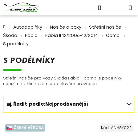
Nákupn
Přejít
Hledat
Přihlášení
na
košík
obsah
Domů
Autodoplňky
Nosiče a boxy
Střešní nosiče
Škoda
Fabia
Fabia II 12/2006-12/2014
Combi
S podélníky
S PODÉLNÍKY
Střešní nosiče pro vozy Škoda Fabia II combi s podélníky
nabízíme v hliníkovém a ocelovém provedení.
Ř
Řadit podle:
Nejprodávanější
a
z
V
e
ČESKÁ VÝROBA
Kód:
ANHSK022
ý
n