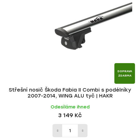
p
í
i
p
s
r
p
o
r
d
o
u
d
k
u
t
k
ů
t
DOPRAVA
ZDARMA
ů
Střešní nosič Škoda Fabia II Combi s podélníky
2007-2014, WING ALU tyč | HAKR
Odesíláme ihned
3 149 Kč