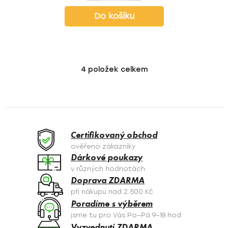
Do košíku
4
položek celkem
O
v
l
á
d
a
Certifikovaný obchod
c
ověřeno zákazníky
í
Dárkové poukazy
p
v různých hodnotách
r
Doprava ZDARMA
v
při nákupu nad 2 500 Kč
k
Poradíme s výběrem
y
jsme tu pro Vás Po–Pá 9–18 hod.
v
Vyzvednutí ZDARMA