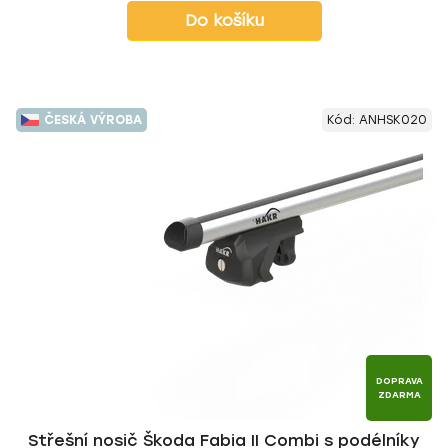
Do košíku
ČESKÁ VÝROBA
Kód:
ANHSK020
DOPRAVA
ZDARMA
Střešní nosič Škoda Fabia II Combi s podélníky