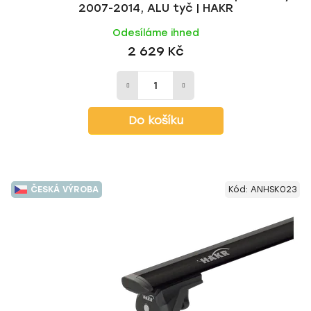
2007-2014, ALU tyč | HAKR
Odesíláme ihned
2 629 Kč
Do košíku
ČESKÁ VÝROBA
Kód:
ANHSK023