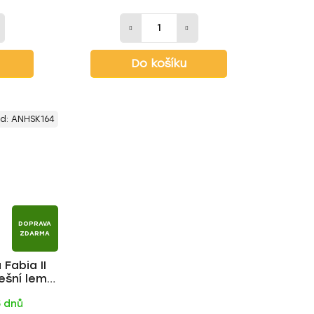
Do košíku
d:
ANHSK164
DOPRAVA
ZDARMA
 Fabia II
ešní lem
CK tyč |
5 dnů