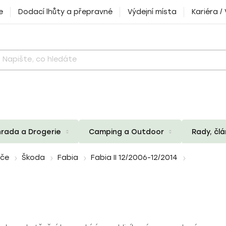
e
Dodací lhůty a přepravné
Výdejní místa
Kariéra /
rada a Drogerie
Camping a Outdoor
Rady, čl
iče
Škoda
Fabia
Fabia II 12/2006-12/2014