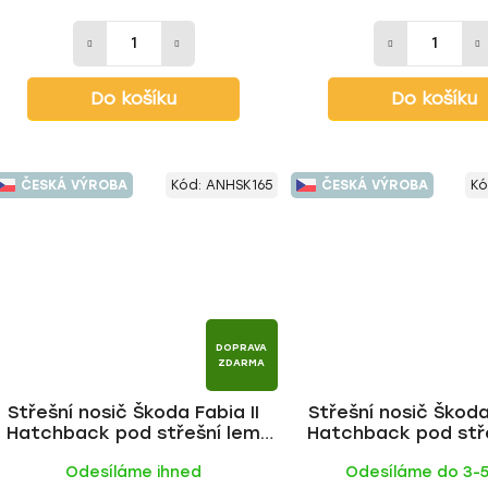
Do košíku
Do košíku
ČESKÁ VÝROBA
Kód:
ANHSK165
ČESKÁ VÝROBA
Kó
DOPRAVA
ZDARMA
Střešní nosič Škoda Fabia II
Střešní nosič Škoda
Hatchback pod střešní lem
Hatchback pod stř
2007-2014, ALU tyč | HAKR
2007-2014, ALU BLA
Odesíláme ihned
Odesíláme do 3-
HAKR