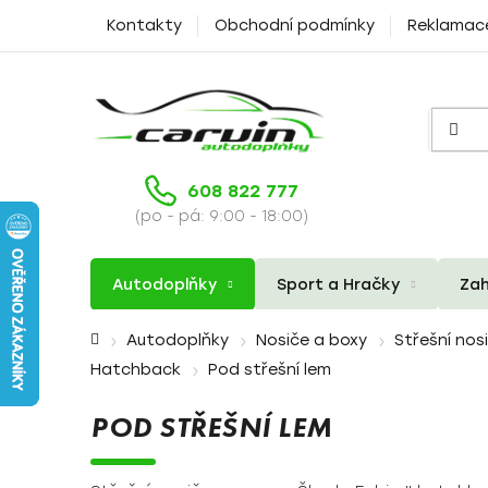
Přejít
Kontakty
Obchodní podmínky
Reklamac
na
obsah
608 822 777
(po - pá: 9:00 - 18:00)
Autodoplňky
Sport a Hračky
Zah
Domů
Autodoplňky
Nosiče a boxy
Střešní nos
Hatchback
Pod střešní lem
POD STŘEŠNÍ LEM