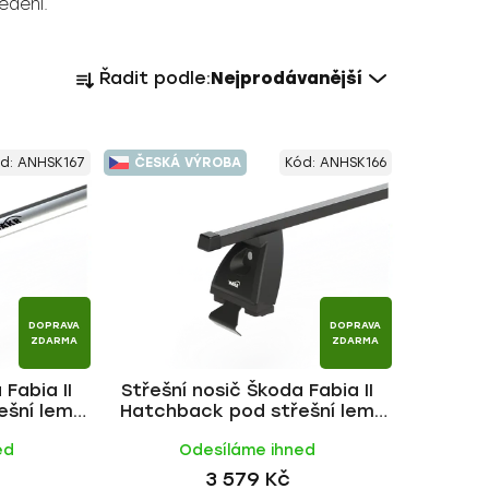
edení.
Ř
Řadit podle:
Nejprodávanější
a
z
e
d:
ANHSK167
ČESKÁ VÝROBA
Kód:
ANHSK166
n
í
p
r
o
d
DOPRAVA
DOPRAVA
u
ZDARMA
ZDARMA
k
 Fabia II
Střešní nosič Škoda Fabia II
t
ešní lem
Hatchback pod střešní lem
ů
tyč | HAKR
2007-2014, FE tyč | HAKR
ed
Odesíláme ihned
3 579 Kč