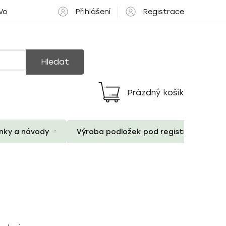
Přihlášení
Registrace
 Volné pozice
Hledat
Prázdný košík
Nákupní
košík
ánky a návody
Výroba podložek pod registrační znač