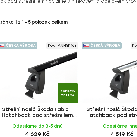
ack pod střešní lem nabízíme v hliníkovém a ocelovém prov
tránka
1
z
1
-
5
položek celkem
ČESKÁ VÝROBA
Kód:
ANHSK168
ČESKÁ VÝROBA
Kó
DOPRAVA
ZDARMA
Střešní nosič Škoda Fabia II
Střešní nosič Škoda
Hatchback pod střešní lem
Hatchback pod stř
2007-2014, WING BLACK tyč |
2007-2014, WING ALU 
Odesíláme do 3-5 dnů
Odesíláme ihn
HAKR
4 629 Kč
4 519 Kč