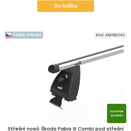
Do košíku
ČESKÁ VÝROBA
Kód:
ANHSK042
DOPRAVA
ZDARMA
Střešní nosič Škoda Fabia III Combi pod střešní