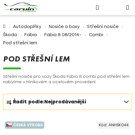
Nákupn
Přejít
Hledat
Přihlášení
na
košík
obsah
Domů
Autodoplňky
Nosiče a boxy
Střešní nosiče
Škoda
Fabia
Fabia III 08/2014-
Combi
Pod střešní lem
POD STŘEŠNÍ LEM
Střešní nosiče pro vozy Škoda Fabia III combi pod střešní lem
nabízíme v hliníkovém a ocelovém provedení.
Ř
Řadit podle:
Nejprodávanější
a
z
V
e
ČESKÁ VÝROBA
Kód:
ANHSK044
ý
n