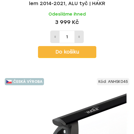
lem 2014-2021, ALU tyč | HAKR
Odesíláme ihned
3 999 Kč
Do košíku
ČESKÁ VÝROBA
Kód:
ANHSK045