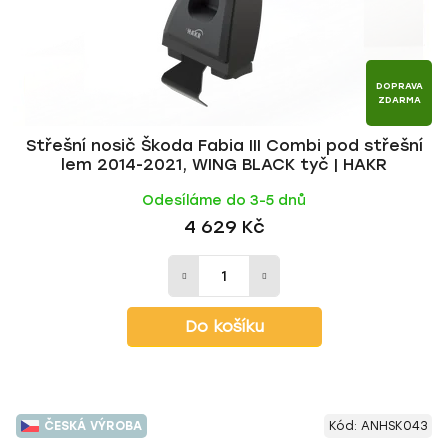
DOPRAVA
ZDARMA
Střešní nosič Škoda Fabia III Combi pod střešní
lem 2014-2021, WING BLACK tyč | HAKR
Odesíláme do 3-5 dnů
4 629 Kč
Do košíku
ČESKÁ VÝROBA
Kód:
ANHSK043