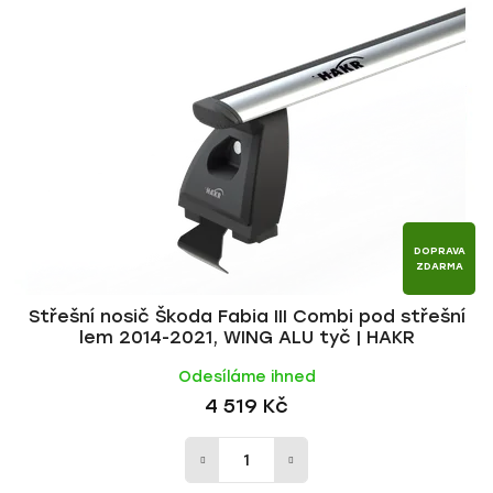
p
í
i
p
s
r
p
o
r
d
o
u
d
k
u
t
k
ů
t
DOPRAVA
ZDARMA
ů
Střešní nosič Škoda Fabia III Combi pod střešní
lem 2014-2021, WING ALU tyč | HAKR
Odesíláme ihned
4 519 Kč