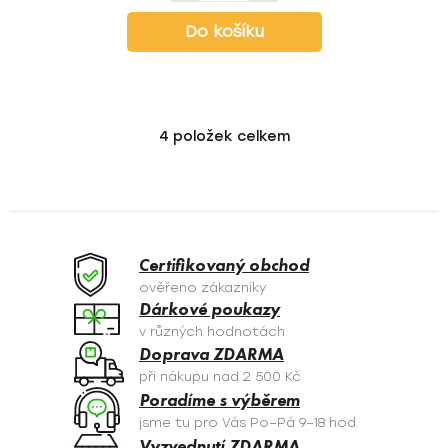
Do košíku
4
položek celkem
O
v
l
á
d
a
Certifikovaný obchod
c
ověřeno zákazníky
í
Dárkové poukazy
p
v různých hodnotách
r
Doprava ZDARMA
v
při nákupu nad 2 500 Kč
k
Poradíme s výběrem
y
jsme tu pro Vás Po–Pá 9–18 hod.
v
Vyzvednutí ZDARMA