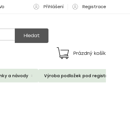
Přihlášení
Registrace
 Volné pozice
Hledat
Prázdný košík
Nákupní
košík
ánky a návody
Výroba podložek pod registrační znač