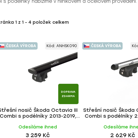
i s podélníky nabízíme v hliníkovém a ocelovém provedení.
tránka
1
z
1
-
4
položek celkem
ČESKÁ VÝROBA
Kód:
ANHSK090
ČESKÁ VÝROBA
Kó
DOPRAVA
ZDARMA
Střešní nosič Škoda Octavia III
Střešní nosič Škoda O
Combi s podélníky 2013-2019,
Combi s podélníky 2
WING BLACK tyč | HAKR
ALU tyč | HA
Odesíláme ihned
Odesíláme ihn
3 259 Kč
2 629 Kč