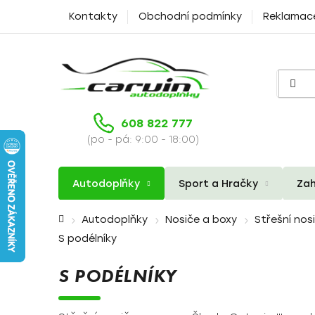
Přejít
Kontakty
Obchodní podmínky
Reklamac
na
obsah
608 822 777
(po - pá: 9:00 - 18:00)
Autodoplňky
Sport a Hračky
Zah
Domů
Autodoplňky
Nosiče a boxy
Střešní nos
S podélníky
S PODÉLNÍKY