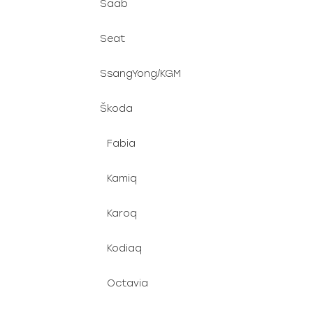
Saab
Seat
SsangYong/KGM
Škoda
Fabia
Kamiq
Karoq
Kodiaq
Octavia