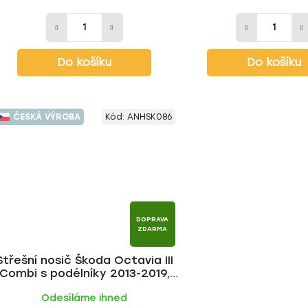
Do košíku
Do košíku
ČESKÁ VÝROBA
Kód:
ANHSK086
DOPRAVA
ZDARMA
Střešní nosič Škoda Octavia III
Combi s podélníky 2013-2019,
ALU BLACK tyč | HAKR
Odesíláme ihned