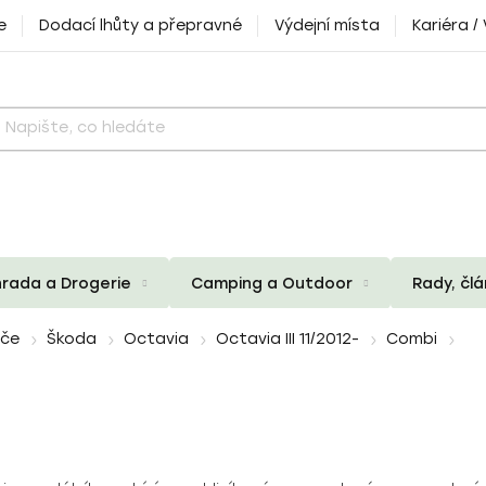
e
Dodací lhůty a přepravné
Výdejní místa
Kariéra /
rada a Drogerie
Camping a Outdoor
Rady, čl
iče
Škoda
Octavia
Octavia III 11/2012-
Combi