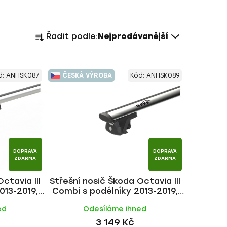
Ř
Řadit podle:
Nejprodávanější
a
z
e
d:
ANHSK087
ČESKÁ VÝROBA
Kód:
ANHSK089
n
í
p
r
o
d
DOPRAVA
DOPRAVA
u
ZDARMA
ZDARMA
k
ctavia III
Střešní nosič Škoda Octavia III
t
013-2019,
Combi s podélníky 2013-2019,
ů
KR
WING ALU tyč | HAKR
ed
Odesíláme ihned
3 149 Kč