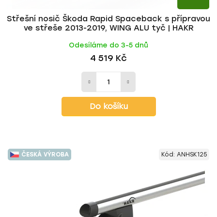
Střešní nosič Škoda Rapid Spaceback s přípravou
ve střeše 2013-2019, WING ALU tyč | HAKR
Odesíláme do 3-5 dnů
4 519 Kč
Do košíku
ČESKÁ VÝROBA
Kód:
ANHSK125