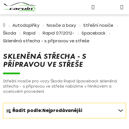
Nákupn
Přejít
Hledat
Přihlášení
na
košík
obsah
Domů
Autodoplňky
Nosiče a boxy
Střešní nosiče
Škoda
Rapid
Rapid 07/2012-
Spaceback
Skleněná střecha - s přípravou ve střeše
SKLENĚNÁ STŘECHA - S
PŘÍPRAVOU VE STŘEŠE
Střešní nosiče pro vozy Škoda Rapid Spaceback skleněná
střecha - s přípravou ve střeše nabízíme v hliníkovém a
ocelovém provedení.
Ř
Řadit podle:
Nejprodávanější
a
z
V
e