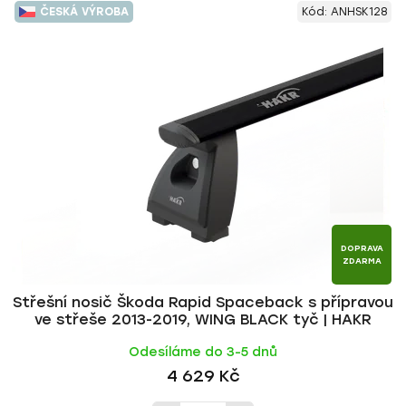
ČESKÁ VÝROBA
Kód:
ANHSK128
ý
n
p
í
i
p
s
r
p
o
r
d
o
u
d
k
u
t
k
ů
t
DOPRAVA
ZDARMA
ů
Střešní nosič Škoda Rapid Spaceback s přípravou
ve střeše 2013-2019, WING BLACK tyč | HAKR
Odesíláme do 3-5 dnů
4 629 Kč