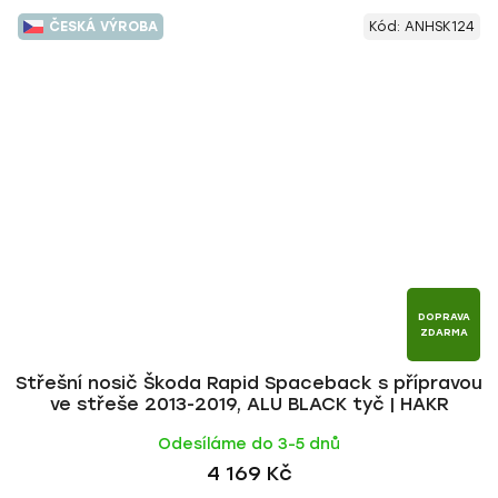
ČESKÁ VÝROBA
Kód:
ANHSK124
DOPRAVA
ZDARMA
Střešní nosič Škoda Rapid Spaceback s přípravou
ve střeše 2013-2019, ALU BLACK tyč | HAKR
Odesíláme do 3-5 dnů
4 169 Kč