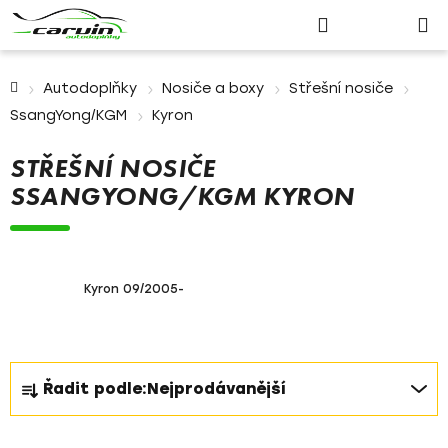
Nákupn
Přejít
Hledat
Přihlášení
na
košík
obsah
Domů
Autodoplňky
Nosiče a boxy
Střešní nosiče
SsangYong/KGM
Kyron
STŘEŠNÍ NOSIČE
SSANGYONG/KGM KYRON
Kyron 09/2005-
Ř
Řadit podle:
Nejprodávanější
a
z