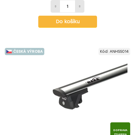
Do košíku
ČESKÁ VÝROBA
Kód:
ANHSS014
DOPRAVA
ZDARMA