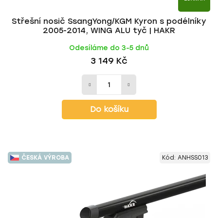
Střešní nosič SsangYong/KGM Kyron s podélníky
2005-2014, WING ALU tyč | HAKR
Odesíláme do 3-5 dnů
3 149 Kč
Do košíku
ČESKÁ VÝROBA
Kód:
ANHSS013