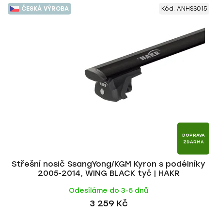
V
e
ČESKÁ VÝROBA
Kód:
ANHSS015
ý
n
p
í
i
p
s
r
p
o
r
d
o
u
d
k
u
t
k
ů
t
DOPRAVA
ZDARMA
ů
Střešní nosič SsangYong/KGM Kyron s podélníky
2005-2014, WING BLACK tyč | HAKR
Odesíláme do 3-5 dnů
3 259 Kč