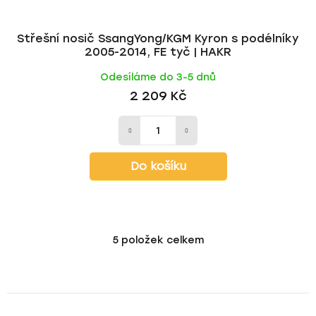
Střešní nosič SsangYong/KGM Kyron s podélníky
2005-2014, FE tyč | HAKR
Odesíláme do 3-5 dnů
2 209 Kč
Do košíku
5
položek celkem
O
v
l
á
d