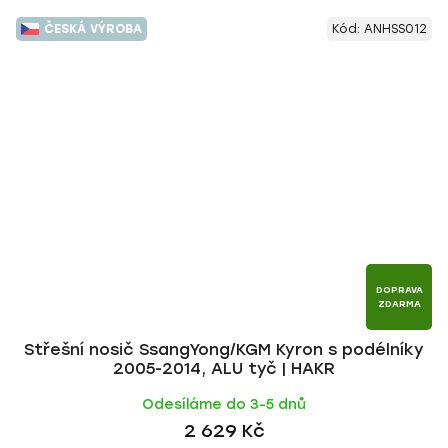
ČESKÁ VÝROBA
Kód:
ANHSS012
DOPRAVA
ZDARMA
Střešní nosič SsangYong/KGM Kyron s podélníky
2005-2014, ALU tyč | HAKR
Odesíláme do 3-5 dnů
2 629 Kč