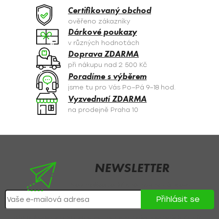
a
Certifikovaný obchod
c
ověřeno zákazníky
í
Dárkové poukazy
p
v různých hodnotách
r
Doprava ZDARMA
v
při nákupu nad 2 500 Kč
k
Poradíme s výběrem
y
jsme tu pro Vás Po–Pá 9–18 hod.
v
Vyzvednutí ZDARMA
ý
na prodejně Praha 10
p
i
s
Z
u
á
p
NEWSLETTER
a
Nezmeškejte žádné novinky či slevy!
t
Přihlásit se
í
Přihlášením souhlasíte se
zpracováním osobních údajů
.