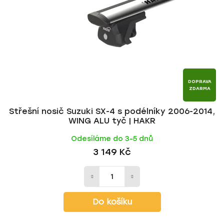
p
o
r
d
o
u
d
k
u
t
k
ů
t
DOPRAVA
ZDARMA
ů
Střešní nosič Suzuki SX-4 s podélníky 2006-2014,
WING ALU tyč | HAKR
Odesíláme do 3-5 dnů
3 149 Kč
Do košíku