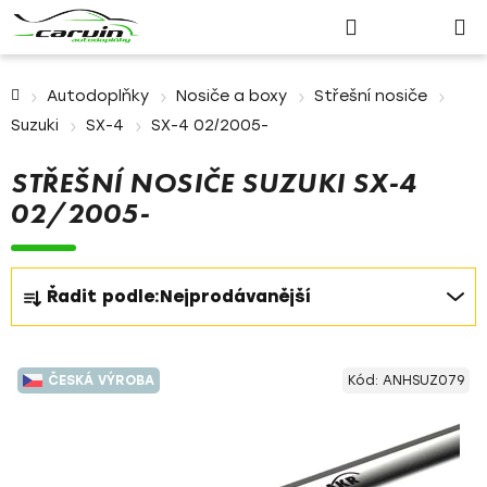
Nákupn
Přejít
Hledat
Přihlášení
na
košík
obsah
Domů
Autodoplňky
Nosiče a boxy
Střešní nosiče
Suzuki
SX-4
SX-4 02/2005-
STŘEŠNÍ NOSIČE SUZUKI SX-4
02/2005-
Ř
Řadit podle:
Nejprodávanější
a
z
V
e
ČESKÁ VÝROBA
Kód:
ANHSUZ079
ý
n
p
í
i
p
s
r