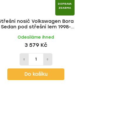
DOPRAVA
ZDARMA
Střešní nosič Volkswagen Bora
Sedan pod střešní lem 1998-
2005, FE tyč | HAKR
Odesíláme ihned
3 579 Kč
Do košíku
O
v
l
á
d
a