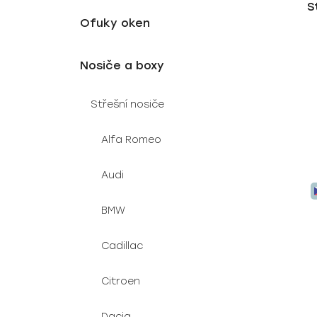
S
u
e
Ofuky oken
k
l
t
ů
Nosiče a boxy
Střešní nosiče
Alfa Romeo
Audi
BMW
Cadillac
Citroen
Dacia