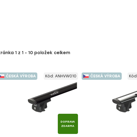
tránka
1
z
1
-
10
položek celkem
ČESKÁ VÝROBA
Kód:
ANHVW010
ČESKÁ VÝROBA
Kód
DOPRAVA
ZDARMA