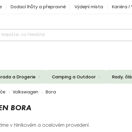
e
Dodací lhůty a přepravné
Výdejní místa
Kariéra /
rada a Drogerie
Camping a Outdoor
Rady, čl
iče
Volkswagen
Bora
EN BORA
íme v hliníkovém a ocelovém provedení.