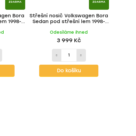
ZDARMA
ZDARMA
wagen Bora
Střešní nosič Volkswagen Bora
em 1998-
Sedan pod střešní lem 1998-
č | HAKR
2005, ALU tyč | HAKR
ed
Odesíláme ihned
3 999 Kč
Do košíku