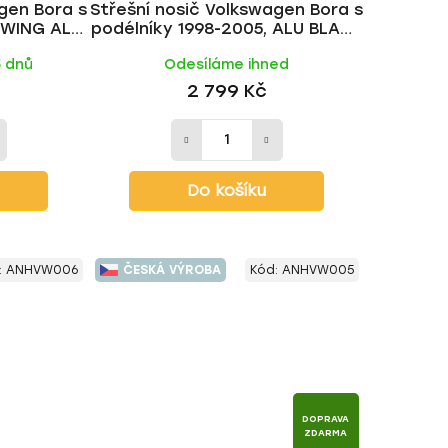
gen Bora s
Střešní nosič Volkswagen Bora s
t
, WING ALU
podélníky 1998-2005, ALU BLACK
ů
tyč | HAKR
5 dnů
Odesíláme ihned
2 799 Kč
Do košíku
:
ANHVW006
ČESKÁ VÝROBA
Kód:
ANHVW005
DOPRAVA
ZDARMA