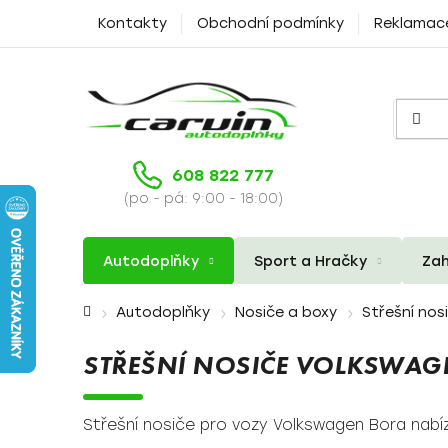
Přejít
Kontakty
Obchodní podmínky
Reklamac
na
obsah
608 822 777
(po - pá: 9:00 - 18:00)
Autodoplňky
Sport a Hračky
Zah
Domů
Autodoplňky
Nosiče a boxy
Střešní nos
STŘEŠNÍ NOSIČE VOLKSWAG
Střešní nosiče pro vozy Volkswagen Bora nabíz