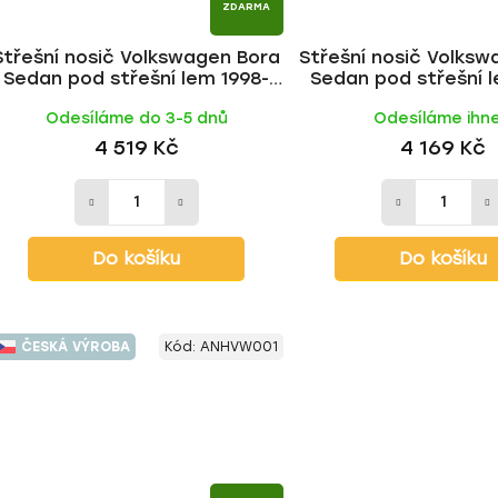
ZDARMA
Střešní nosič Volkswagen Bora
Střešní nosič Volks
Sedan pod střešní lem 1998-
Sedan pod střešní l
2005, WING ALU tyč | HAKR
2005, ALU BLACK ty
Odesíláme do 3-5 dnů
Odesíláme ihn
4 519 Kč
4 169 Kč
Do košíku
Do košíku
ČESKÁ VÝROBA
Kód:
ANHVW001