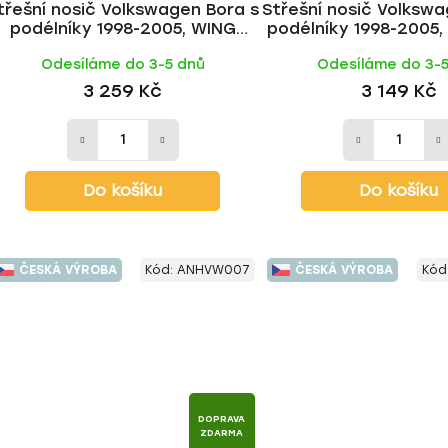
třešní nosič Volkswagen Bora s
Střešní nosič Volkswa
podélníky 1998-2005, WING
podélníky 1998-2005
BLACK tyč | HAKR
tyč | HAKR
Odesíláme do 3-5 dnů
Odesíláme do 3-
3 259 Kč
3 149 Kč
Do košíku
Do košíku
ČESKÁ VÝROBA
Kód:
ANHVW007
ČESKÁ VÝROBA
Kód
DOPRAVA
ZDARMA