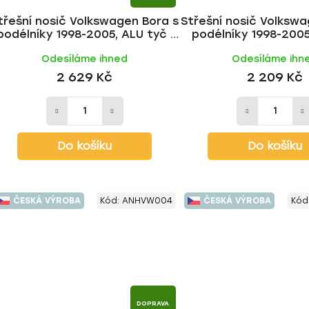
třešní nosič Volkswagen Bora s
Střešní nosič Volkswa
podélníky 1998-2005, ALU tyč |
podélníky 1998-2005,
HAKR
HAKR
Odesíláme ihned
Odesíláme ihn
2 629 Kč
2 209 Kč
Do košíku
Do košíku
ČESKÁ VÝROBA
Kód:
ANHVW004
ČESKÁ VÝROBA
Kód
DOPRAVA