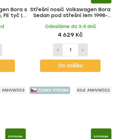
gen Bora s
Střešní nosič Volkswagen Bora
 FE tyč |
Sedan pod střešní lem 1998-
2005, WING BLACK tyč | HAKR
ed
Odesíláme do 3-5 dnů
4 629 Kč
Do košíku
:
ANHVW003
ČESKÁ VÝROBA
Kód:
ANHVW002
DOPRAVA
DOPRAVA