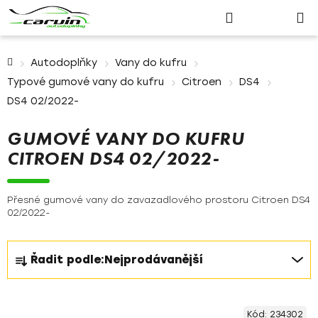
Nákupn
Přejít
Hledat
Přihlášení
na
košík
obsah
Domů
Autodoplňky
Vany do kufru
Typové gumové vany do kufru
Citroen
DS4
DS4 02/2022-
GUMOVÉ VANY DO KUFRU
CITROEN DS4 02/2022-
Přesné gumové vany do zavazadlového prostoru Citroen DS4
02/2022-
Ř
Řadit podle:
Nejprodávanější
a
z
V
e
Kód:
234302