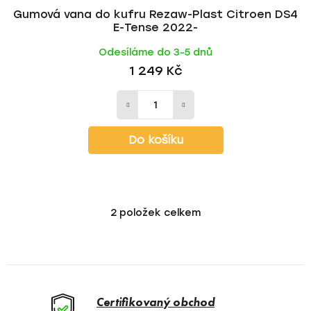
Gumová vana do kufru Rezaw-Plast Citroen DS4
E-Tense 2022-
Odesíláme do 3-5 dnů
1 249 Kč
Do košíku
2
položek celkem
O
v
l
á
d
a
Certifikovaný obchod