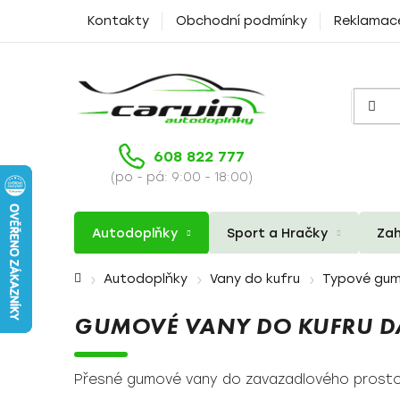
Přejít
Kontakty
Obchodní podmínky
Reklamac
na
obsah
608 822 777
(po - pá: 9:00 - 18:00)
Autodoplňky
Sport a Hračky
Zah
Domů
Autodoplňky
Vany do kufru
Typové gum
GUMOVÉ VANY DO KUFRU DA
Přesné gumové vany do zavazadlového prosto