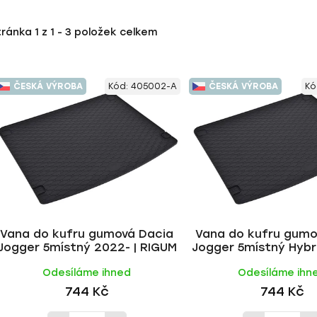
tránka
1
z
1
-
3
položek celkem
ČESKÁ VÝROBA
Kód:
405002-A
ČESKÁ VÝROBA
Kó
Vana do kufru gumová Dacia
Vana do kufru gumo
Jogger 5místný 2022- | RIGUM
Jogger 5místný Hybri
RIGUM
Odesíláme ihned
Odesíláme ihn
744 Kč
744 Kč