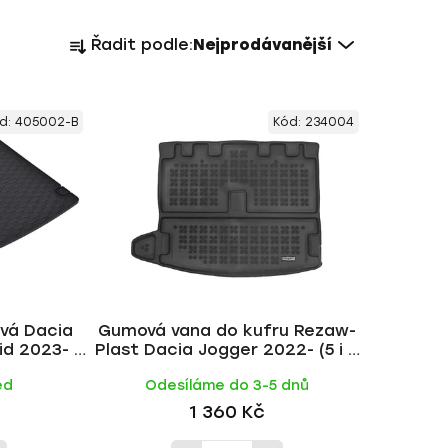
Ř
Řadit podle:
Nejprodávanější
a
z
e
d:
405002-B
Kód:
234004
n
í
p
r
o
d
u
k
vá Dacia
Gumová vana do kufru Rezaw-
t
d 2023- |
Plast Dacia Jogger 2022- (5 i 7
ů
míst)
ed
Odesíláme do 3-5 dnů
1 360 Kč