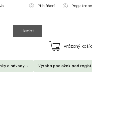
Přihlášení
Registrace
 Volné pozice
Hledat
Prázdný košík
Nákupní
košík
ánky a návody
Výroba podložek pod registrační znač